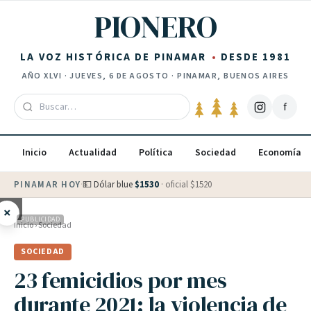
Saltar al contenido
PIONERO
LA VOZ HISTÓRICA DE PINAMAR
DESDE 1981
AÑO
XLVI
·
JUEVES, 6 DE AGOSTO
· PINAMAR, BUENOS AIRES
f
Inicio
Actualidad
Política
Sociedad
Economía
PINAMAR HOY
·
💵 Dólar blue
$
1530
· oficial $
1520
×
PUBLICIDAD
Inicio
›
Sociedad
SOCIEDAD
23 femicidios por mes
durante 2021: la violencia de