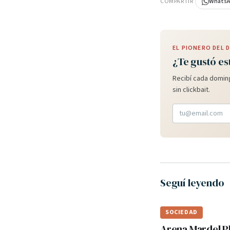
COMPARTIR
Whats
EL PIONERO DEL
¿Te gustó es
Recibí cada doming
sin clickbait.
Seguí leyendo
SOCIEDAD
Arena Mardel P