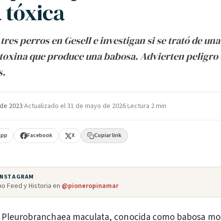
 tóxica
tres perros en Gesell e investigan si se trató de un
toxina que produce una babosa. Advierten peligro 
s.
 de 2023
·
Actualizado el
31 de mayo de 2026
·
Lectura 2 min
App
Facebook
X
Copiar link
 INSTAGRAM
o Feed y Historia en
@pioneropinamar
la Pleurobranchaea maculata, conocida como babosa mo