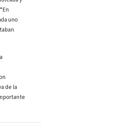
 “En
Cada uno
staban
ta
con
a de la
importante