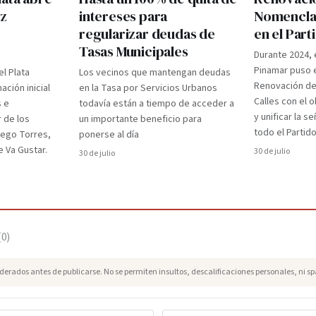
ez
intereses para
Nomenclad
regularizar deudas de
en el Par
Tasas Municipales
Durante 2024, 
Pinamar puso e
el Plata
Los vecinos que mantengan deudas
Renovación d
ción inicial
en la Tasa por Servicios Urbanos
Calles con el 
s e
todavía están a tiempo de acceder a
y unificar la s
r de los
un importante beneficio para
todo el Partido
iego Torres,
ponerse al día
 Va Gustar.
30 de julio
30 de julio
(
0
)
erados antes de publicarse. No se permiten insultos, descalificaciones personales, ni s