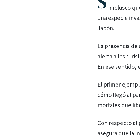
S
molusco que
una especie inva
Japón.
La presencia de 
alerta a los tur
En ese sentido, e
El primer ejempl
cómo llegó al pa
mortales que lib
Con respecto al 
asegura que la i