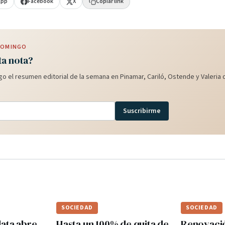
App
Facebook
X
Copiar link
 DOMINGO
ta nota?
o el resumen editorial de la semana en Pinamar, Cariló, Ostende y Valeria d
Suscribirme
SOCIEDAD
SOCIEDAD
lata abre
Hasta un 100% de quita de
Renovaci