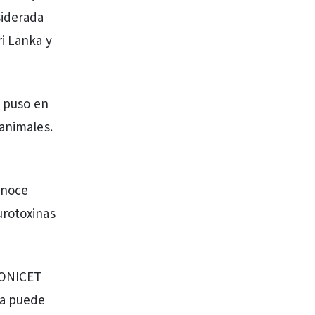
siderada
i Lanka y
l puso en
 animales.
onoce
urotoxinas
 CONICET
na puede