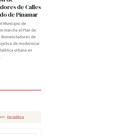
ores de Calles
tido de Pinamar
el Municipio de
n marcha el Plan de
e Nomencladores de
objetivo de modernizar
eñalética urbana en
.
pam.
Ver política