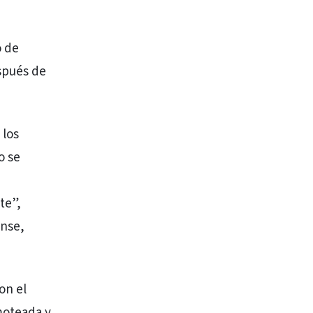
o de
spués de
 los
o se
te”,
ense,
on el
moteada y