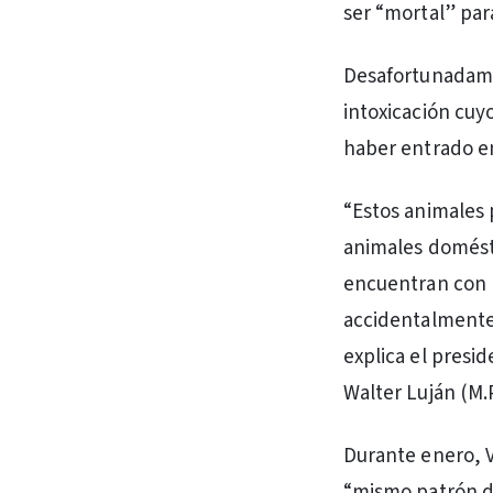
ser “mortal” par
Desafortunadamen
intoxicación cuy
haber entrado en
“Estos animales 
animales domésti
encuentran con p
accidentalmente
explica el presid
Walter Luján (M.
Durante enero, V
“mismo patrón d