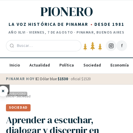
Saltar al contenido
PIONERO
LA VOZ HISTÓRICA DE PINAMAR
DESDE 1981
AÑO
XLVI
·
VIERNES, 7 DE AGOSTO
· PINAMAR, BUENOS AIRES
f
Inicio
Actualidad
Política
Sociedad
Economía
PINAMAR HOY
·
💵 Dólar blue
$
1530
· oficial $
1520
×
PUBLICIDAD
Inicio
›
Sociedad
SOCIEDAD
Aprender a escuchar,
dialogar y discernir en