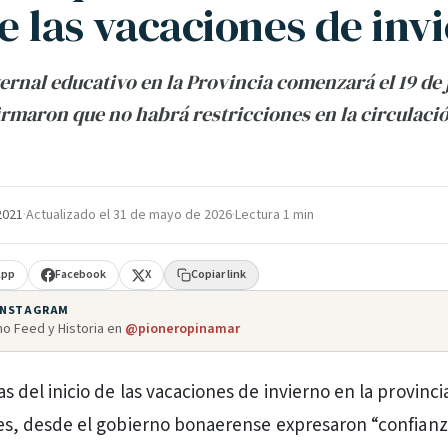
e las vacaciones de inv
ernal educativo en la Provincia comenzará el 19 de j
irmaron que no habrá restricciones en la circulació
 2021
·
Actualizado el
31 de mayo de 2026
·
Lectura 1 min
App
Facebook
X
Copiar link
 INSTAGRAM
o Feed y Historia en
@pioneropinamar
 del inicio de las vacaciones de invierno en la provinci
es, desde el gobierno bonaerense expresaron “confianz