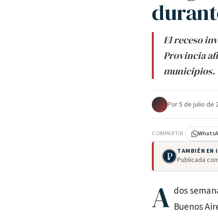
durant
El receso inv
Provincia af
municipios.
Por
·
5 de julio de
COMPARTIR
Whats
TAMBIÉN EN
Publicada com
A
dos semanas
Buenos Air