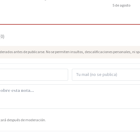
5 de agosto
(
0
)
erados antes de publicarse. No se permiten insultos, descalificaciones personales, ni s
icará después de moderación.