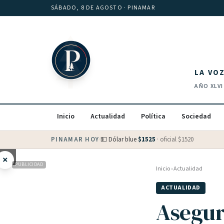
Saltar al contenido
SÁBADO, 8 DE AGOSTO
· PINAMAR
LA VO
AÑO
XLVI
Inicio
Actualidad
Política
Sociedad
PINAMAR HOY
·
💵 Dólar blue
$
1525
· oficial $
1520
×
PUBLICIDAD
Inicio
›
Actualidad
ACTUALIDAD
Asegur