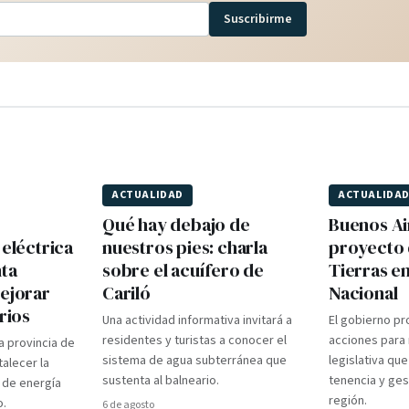
Suscribirme
ACTUALIDAD
ACTUALIDA
Qué hay debajo de
Buenos Ai
 eléctrica
nuestros pies: charla
proyecto 
nta
sobre el acuífero de
Tierras e
mejorar
Cariló
Nacional
rios
Una actividad informativa invitará a
El gobierno pr
residentes y turistas a conocer el
acciones para r
a provincia de
sistema de agua subterránea que
legislativa que
talecer la
sustenta al balneario.
tenencia y gest
 de energía
región.
o.
6 de agosto