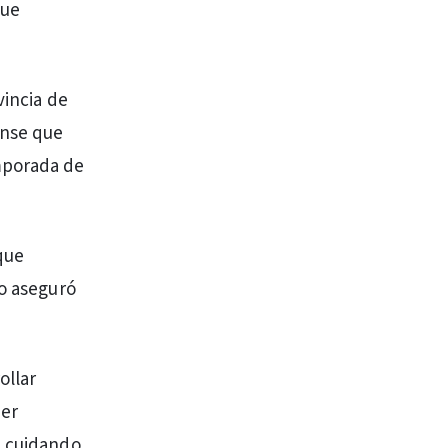
que
vincia de
ense que
mporada de
 que
ro aseguró
ollar
ner
, cuidando