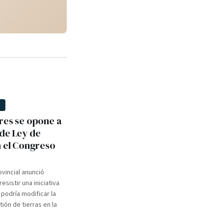
D
res se opone a
de Ley de
n el Congreso
ovincial anunció
esistir una iniciativa
 podría modificar la
ión de tierras en la