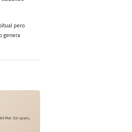
bitual pero
so genera
el Mar. Sin spam,