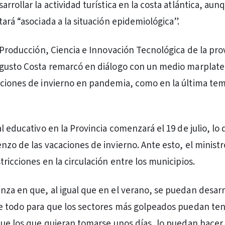
rrollar la actividad turística en la costa atlántica, aun
ará “asociada a la situación epidemiológica”.
a Producción, Ciencia e Innovación Tecnológica de la pro
ugusto Costa remarcó en diálogo con un medio marplat
aciones de invierno en pandemia, como en la última te
l educativo en la Provincia comenzará el 19 de julio, lo
nzo de las vacaciones de invierno. Ante esto, el minist
ricciones en la circulación entre los municipios.
za en que, al igual que en el verano, se puedan desarr
e todo para que los sectores más golpeados puedan te
que los que quieran tomarse unos días, lo puedan hacer