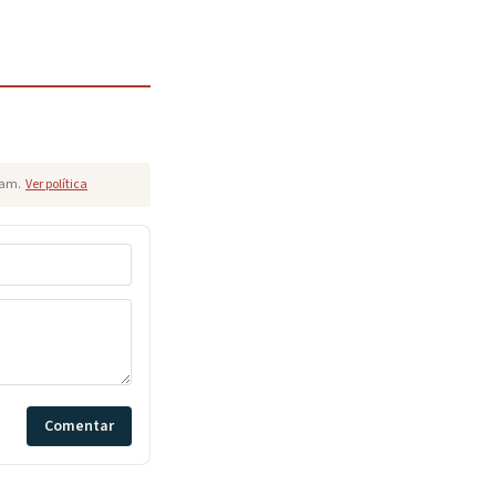
pam.
Ver política
Comentar