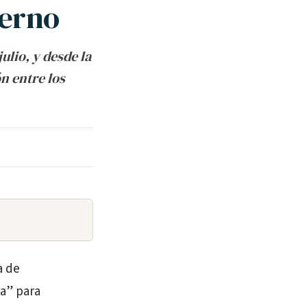
ierno
ulio, y desde la
n entre los
a de
a” para