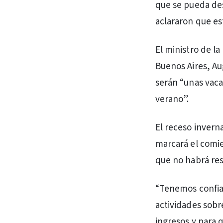
que se pueda desa
aclararon que est
El ministro de l
Buenos Aires, A
serán “unas vac
verano”.
El receso inverna
marcará el comie
que no habrá rest
“Tenemos confian
actividades sobr
ingresos y para 