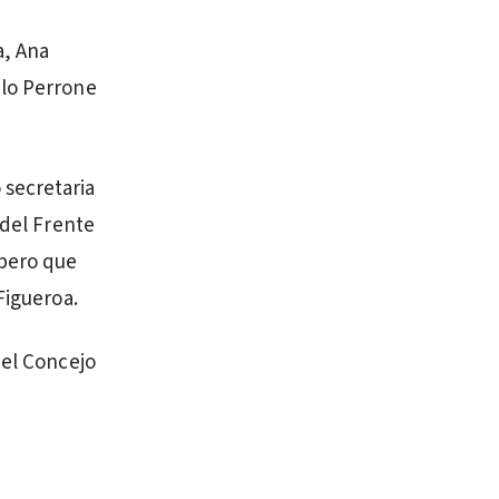
a, Ana
blo Perrone
 secretaria
 del Frente
spero que
Figueroa.
del Concejo