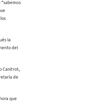
ue “sabemos
que
los
ués la
mento del
o Canitrot,
retaría de
ahora que