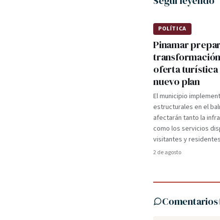
Seguí leyendo
POLÍTICA
Pinamar prepa
transformación
oferta turística
nuevo plan
El municipio implemen
estructurales en el ba
afectarán tanto la infr
como los servicios dis
visitantes y residentes
2 de agosto
Comentarios