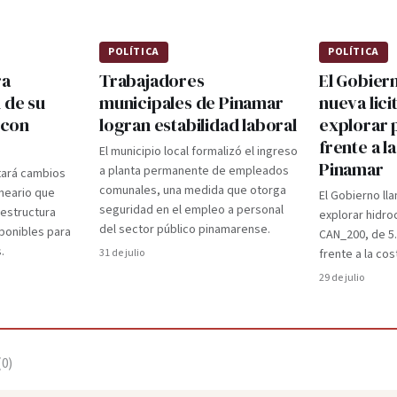
POLÍTICA
POLÍTICA
ra
Trabajadores
El Gobier
 de su
municipales de Pinamar
nueva lici
 con
logran estabilidad laboral
explorar 
frente a l
El municipio local formalizó el ingreso
Pinamar
a planta permanente de empleados
tará cambios
comunales, una medida que otorga
lneario que
El Gobierno lla
seguridad en el empleo a personal
aestructura
explorar hidro
del sector público pinamarense.
ponibles para
CAN_200, de 5
.
31 de julio
frente a la cos
29 de julio
(
0
)