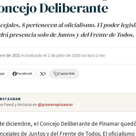
Concejo Deliberante
cejales, 8 pertenecen al oficialismo. El poder legisl
rá presencia solo de Juntos y del Frente de Todos.
bre de 2021
·
Actualizado el
2 de junio de 2026
·
Lectura 2 min
App
Facebook
X
Copiar link
 INSTAGRAM
o Feed y Historia en
@pioneropinamar
 de diciembre, el Concejo Deliberante de Pinamar qued
ncejales de Juntos y del Frente de Todos. El oficialismo