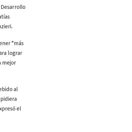
 Desarrollo
atías
ieri.
tener “más
ara lograr
n mejor
ebido al
 pidiera
xpresó el