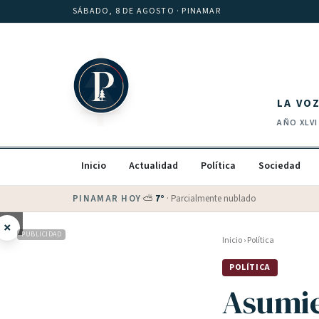
Saltar al contenido
SÁBADO, 8 DE AGOSTO
· PINAMAR
LA VO
AÑO
XLVI
Inicio
Actualidad
Política
Sociedad
PINAMAR HOY
·
💵 Dólar blue
$
1525
· oficial $
1520
×
PUBLICIDAD
Inicio
›
Política
POLÍTICA
Asumie