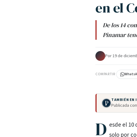
en el 
De los 14 con
Pinamar tend
Por
·
19 de diciem
COMPARTIR
Whats
TAMBIÉN EN
Publicada com
D
esde el 10
solo por co