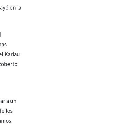
ayó en la
l
mas
el Karlau
Roberto
ar a un
e los
damos