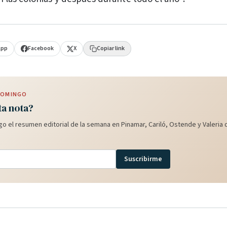
App
Facebook
X
Copiar link
 DOMINGO
ta nota?
o el resumen editorial de la semana en Pinamar, Cariló, Ostende y Valeria d
Suscribirme