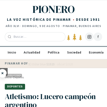
Saltar al contenido
PIONERO
LA VOZ HISTÓRICA DE PINAMAR
DESDE 1981
AÑO
XLVI
·
DOMINGO, 9 DE AGOSTO
· PINAMAR, BUENOS AIRES
f
Inicio
Actualidad
Política
Sociedad
Economía
PINAMAR HOY
·
💵 Dólar blue
$
1525
· oficial $
1520
×
PUBLICIDAD
Inicio
›
Deportes
DEPORTES
Atletismo: Lucero campeón
argentino