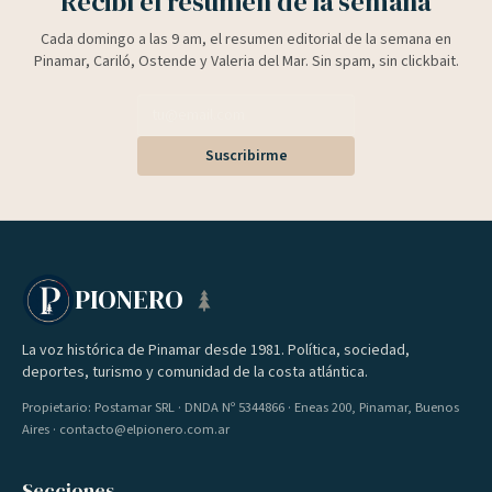
Recibí el resumen de la semana
Cada domingo a las 9 am, el resumen editorial de la semana en
Pinamar, Cariló, Ostende y Valeria del Mar. Sin spam, sin clickbait.
Suscribirme
PIONERO
La voz histórica de Pinamar desde 1981. Política, sociedad,
deportes, turismo y comunidad de la costa atlántica.
Propietario: Postamar SRL · DNDA Nº 5344866 · Eneas 200, Pinamar, Buenos
Aires · contacto@elpionero.com.ar
Secciones