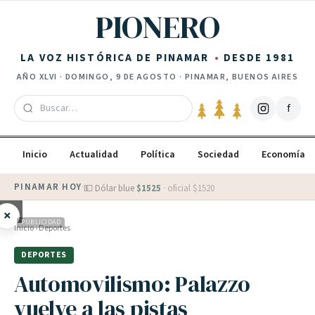
Saltar al contenido
PIONERO
LA VOZ HISTÓRICA DE PINAMAR
DESDE 1981
AÑO
XLVI
·
DOMINGO, 9 DE AGOSTO
· PINAMAR, BUENOS AIRES
f
Inicio
Actualidad
Política
Sociedad
Economía
PINAMAR HOY
·
💵 Dólar blue
$
1525
· oficial $
1520
×
PUBLICIDAD
Inicio
›
Deportes
DEPORTES
Automovilismo: Palazzo
vuelve a las pistas