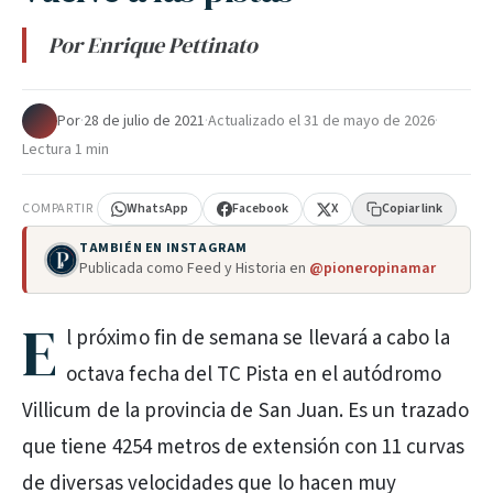
Por Enrique Pettinato
Por
·
28 de julio de 2021
·
Actualizado el
31 de mayo de 2026
·
Lectura 1 min
COMPARTIR
WhatsApp
Facebook
X
Copiar link
TAMBIÉN EN INSTAGRAM
Publicada como Feed y Historia en
@pioneropinamar
E
l próximo fin de semana se llevará a cabo la
octava fecha del TC Pista en el autódromo
Villicum de la provincia de San Juan. Es un trazado
que tiene 4254 metros de extensión con 11 curvas
de diversas velocidades que lo hacen muy