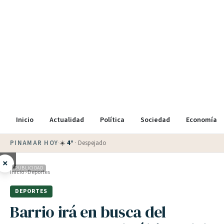
Inicio
Actualidad
Política
Sociedad
Economía
PINAMAR HOY
·
💵 Dólar blue
$
1525
· oficial $
1520
×
PUBLICIDAD
Inicio
›
Deportes
DEPORTES
Barrio irá en busca del