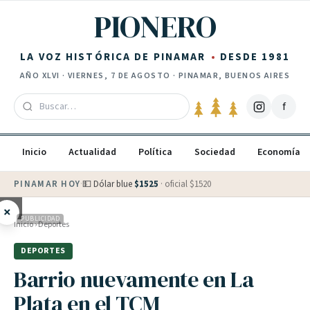
Saltar al contenido
PIONERO
LA VOZ HISTÓRICA DE PINAMAR
DESDE 1981
AÑO
XLVI
·
VIERNES, 7 DE AGOSTO
· PINAMAR, BUENOS AIRES
f
Inicio
Actualidad
Política
Sociedad
Economía
PINAMAR HOY
·
💵 Dólar blue
$
1525
· oficial $
1520
×
PUBLICIDAD
Inicio
›
Deportes
DEPORTES
Barrio nuevamente en La
Plata en el TCM