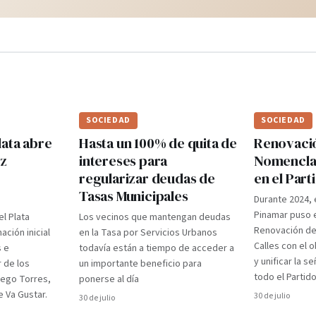
SOCIEDAD
SOCIEDAD
lata abre
Hasta un 100% de quita de
Renovaci
ez
intereses para
Nomenclad
regularizar deudas de
en el Par
Tasas Municipales
Durante 2024, 
Pinamar puso e
el Plata
Los vecinos que mantengan deudas
Renovación d
ción inicial
en la Tasa por Servicios Urbanos
Calles con el 
s e
todavía están a tiempo de acceder a
y unificar la s
r de los
un importante beneficio para
todo el Partido
iego Torres,
ponerse al día
 Va Gustar.
30 de julio
30 de julio