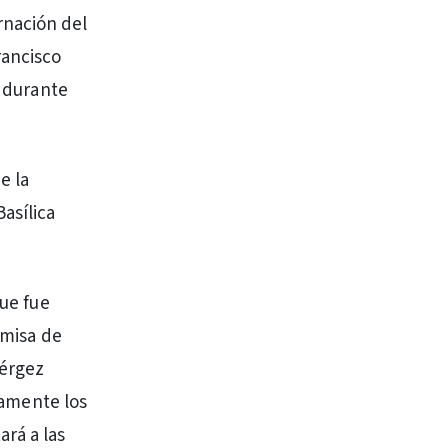
rnación del
rancisco
o durante
e la
asílica
que fue
 misa de
Vérgez
viamente los
rá a las