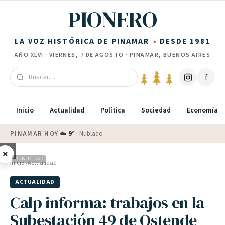
Saltar al contenido
PIONERO
LA VOZ HISTÓRICA DE PINAMAR
DESDE 1981
AÑO
XLVI
·
VIERNES, 7 DE AGOSTO
· PINAMAR, BUENOS AIRES
f
Inicio
Actualidad
Política
Sociedad
Economía
PINAMAR HOY
·
💵 Dólar blue
$
1530
· oficial $
1520
×
PUBLICIDAD
Inicio
›
Actualidad
ACTUALIDAD
Calp informa: trabajos en la
Subestación 49 de Ostende