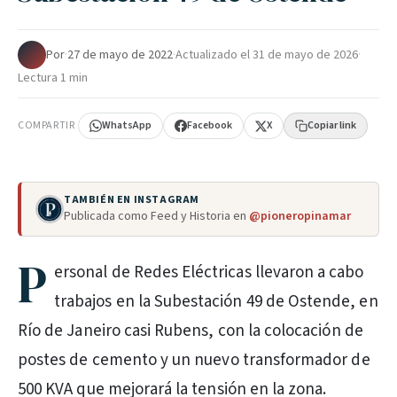
Por
·
27 de mayo de 2022
·
Actualizado el
31 de mayo de 2026
·
Lectura 1 min
COMPARTIR
WhatsApp
Facebook
X
Copiar link
TAMBIÉN EN INSTAGRAM
Publicada como Feed y Historia en
@pioneropinamar
P
ersonal de Redes Eléctricas llevaron a cabo
trabajos en la Subestación 49 de Ostende, en
Río de Janeiro casi Rubens, con la colocación de
postes de cemento y un nuevo transformador de
500 KVA que mejorará la tensión en la zona.