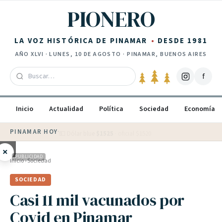
Saltar al contenido
PIONERO
LA VOZ HISTÓRICA DE PINAMAR
DESDE 1981
AÑO
XLVI
·
LUNES, 10 DE AGOSTO
· PINAMAR, BUENOS AIRES
f
Inicio
Actualidad
Política
Sociedad
Economía
PINAMAR HOY
·
💵 Dólar blue
$
1525
· oficial $
1520
×
PUBLICIDAD
Inicio
›
Sociedad
SOCIEDAD
Casi 11 mil vacunados por
Covid en Pinamar