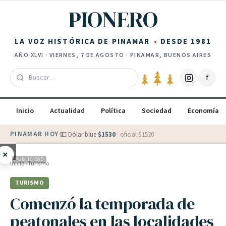
Saltar al contenido
PIONERO
LA VOZ HISTÓRICA DE PINAMAR
DESDE 1981
AÑO
XLVI
·
VIERNES, 7 DE AGOSTO
· PINAMAR, BUENOS AIRES
f
Inicio
Actualidad
Política
Sociedad
Economía
PINAMAR HOY
·
💵 Dólar blue
$
1530
· oficial $
1520
×
PUBLICIDAD
Inicio
›
Turismo
TURISMO
Comenzó la temporada de
peatonales en las localidades