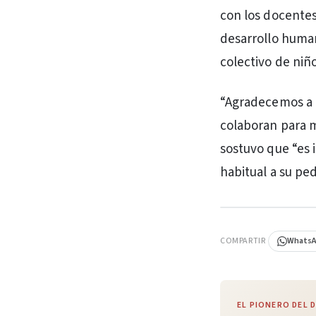
con los docentes,
desarrollo human
colectivo de niñ
“Agradecemos a l
colaboran para m
sostuvo que “es 
habitual a su pe
PUBLICIDAD
COMPARTIR
Whats
EL PIONERO DEL