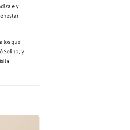
ndizaje y
ienestar
a los que
ó Solino, y
sita