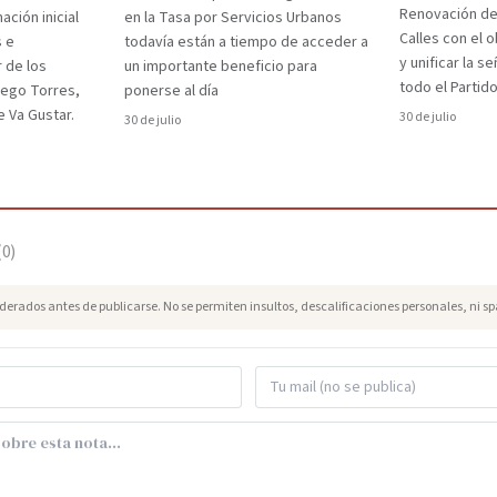
Renovación d
ción inicial
en la Tasa por Servicios Urbanos
Calles con el 
s e
todavía están a tiempo de acceder a
y unificar la s
r de los
un importante beneficio para
todo el Partido
iego Torres,
ponerse al día
 Va Gustar.
30 de julio
30 de julio
(
0
)
erados antes de publicarse. No se permiten insultos, descalificaciones personales, ni s