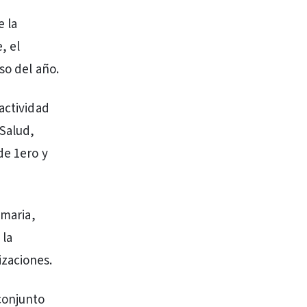
e la
, el
so del año.
actividad
 Salud,
de 1ero y
imaria,
 la
izaciones.
conjunto