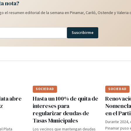
ta nota?
o el resumen editorial de la semana en Pinamar, Cariló, Ostende y Valeria d
Suscribirme
SOCIEDAD
SOCIEDAD
lata abre
Hasta un 100% de quita de
Renovaci
ez
intereses para
Nomenclad
regularizar deudas de
en el Par
Tasas Municipales
Durante 2024, 
Pinamar puso e
el Plata
Los vecinos que mantengan deudas