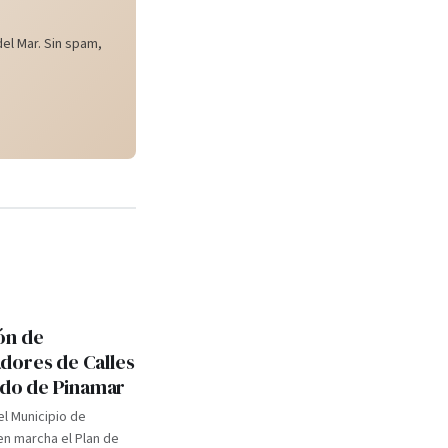
el Mar. Sin spam,
ón de
ores de Calles
tido de Pinamar
el Municipio de
n marcha el Plan de