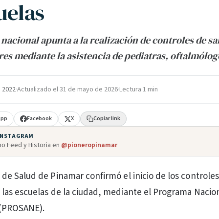
uelas
nacional apunta a la realización de controles de sa
res mediante la asistencia de pediatras, oftalmólog
e 2022
·
Actualizado el
31 de mayo de 2026
·
Lectura 1 min
App
Facebook
X
Copiar link
 INSTAGRAM
o Feed y Historia en
@pioneropinamar
 de Salud de Pinamar confirmó el inicio de los controles
e las escuelas de la ciudad, mediante el Programa Nacio
 (PROSANE).