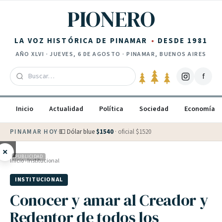
Saltar al contenido
PIONERO
LA VOZ HISTÓRICA DE PINAMAR
DESDE 1981
AÑO
XLVI
·
JUEVES, 6 DE AGOSTO
· PINAMAR, BUENOS AIRES
f
Inicio
Actualidad
Política
Sociedad
Economía
PINAMAR HOY
·
💵 Dólar blue
$
1540
· oficial $
1520
×
PUBLICIDAD
Inicio
›
Institucional
INSTITUCIONAL
Conocer y amar al Creador y
Redentor de todos los