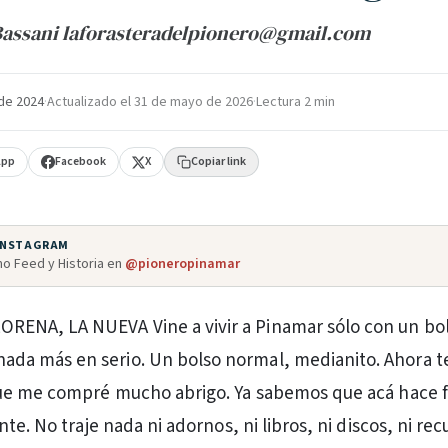
Bassani laforasteradelpionero@gmail.com
de 2024
·
Actualizado el
31 de mayo de 2026
·
Lectura 2 min
App
Facebook
X
Copiar link
 INSTAGRAM
o Feed y Historia en
@pioneropinamar
ORENA, LA NUEVA Vine a vivir a Pinamar sólo con un bo
nada más en serio. Un bolso normal, medianito. Ahora 
ue me compré mucho abrigo. Ya sabemos que acá hace f
te. No traje nada ni adornos, ni libros, ni discos, ni re