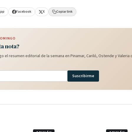
App
Facebook
X
Copiar link
 DOMINGO
ta nota?
o el resumen editorial de la semana en Pinamar, Cariló, Ostende y Valeria d
Suscribirme