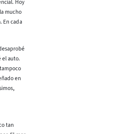
encial. Hoy
lla mucho
. En cada
 desaprobé
 el auto.
e tampoco
señado en
ísimos,
co tan