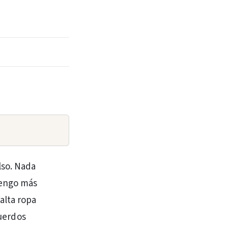
lso. Nada
tengo más
alta ropa
cuerdos