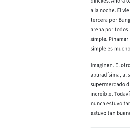
difíciles. Ahora
a la noche. El v
tercera por Bunge
arena por todos l
simple. Pinamar 
simple es mucho
Imaginen. El otro
apuradísima, al 
supermercado don
increíble. Todav
nunca estuvo tan
estuvo tan bueno 