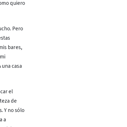
como quiero
ucho. Pero
estas
mis bares,
 mi
A una casa
car el
rteza de
. Y no sólo
a a