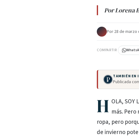
Por Lorena 
Por
·
28 de marzo 
COMPARTIR
Whats
TAMBIÉN EN
Publicada com
H
OLA, SOY L
más. Pero 
ropa, pero porq
de invierno poten