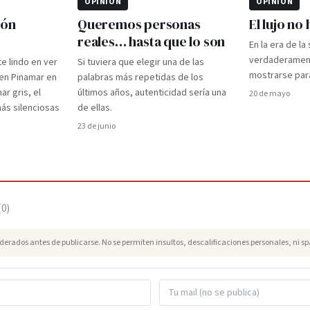
OPINIÓN
OPINIÓN
ión
Queremos personas
El lujo no
reales… hasta que lo son
En la era de la
verdaderament
te lindo en ver
Si tuviera que elegir una de las
mostrarse par
 en Pinamar en
palabras más repetidas de los
ar gris, el
últimos años, autenticidad sería una
20 de mayo
 más silenciosas
de ellas.
23 de junio
(
0
)
erados antes de publicarse. No se permiten insultos, descalificaciones personales, ni s