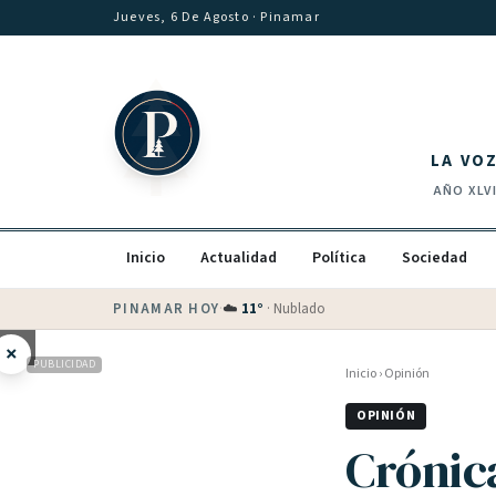
Saltar al contenido
Jueves, 6 De Agosto
· Pinamar
LA VO
AÑO
XLV
Inicio
Actualidad
Política
Sociedad
PINAMAR HOY
·
💵 Dólar blue
$
1540
· oficial $
1520
×
PUBLICIDAD
Inicio
›
Opinión
OPINIÓN
Crónic