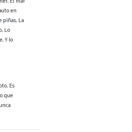
ner. El mar
auto en
e piñas. La
o. Lo
. Y lo
to. Es
eo que
nunca