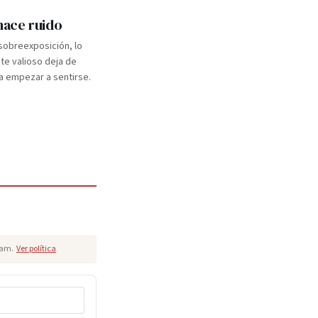
 hace ruido
 sobreexposición, lo
e valioso deja de
a empezar a sentirse.
pam.
Ver política