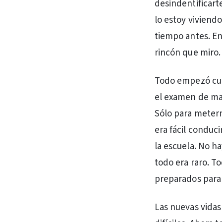
desindentificart
lo estoy viviend
tiempo antes. En
rincón que miro.
Todo empezó cua
el examen de man
Sólo para meter
era fácil conduc
la escuela. No h
todo era raro. T
preparados para 
Las nuevas vidas