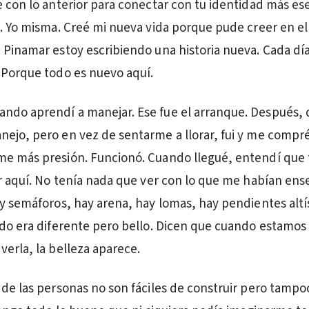
e con lo anterior para conectar con tu identidad más es
o. Yo misma. Creé mi nueva vida porque pude creer en e
 Pinamar estoy escribiendo una historia nueva. Cada día
 Porque todo es nuevo aquí.
ndo aprendí a manejar. Ese fue el arranque. Después,
ejo, pero en vez de sentarme a llorar, fui y me compré
me más presión. Funcionó. Cuando llegué, entendí qu
ir aquí. No tenía nada que ver con lo que me habían en
ay semáforos, hay arena, hay lomas, hay pendientes alt
odo era diferente pero bello. Dicen que cuando estamos
verla, la belleza aparece.
 de las personas no son fáciles de construir pero tampo