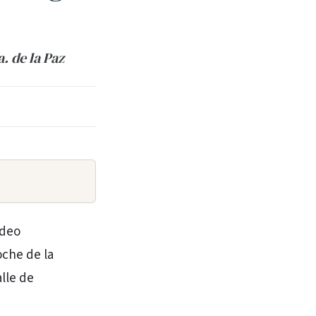
. de la Paz
ídeo
oche de la
lle de