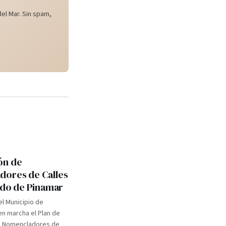
el Mar. Sin spam,
ón de
ores de Calles
tido de Pinamar
el Municipio de
n marcha el Plan de
e Nomencladores de