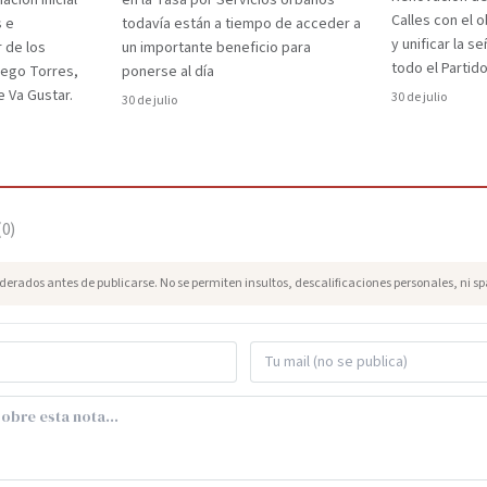
ción inicial
en la Tasa por Servicios Urbanos
Calles con el 
s e
todavía están a tiempo de acceder a
y unificar la s
r de los
un importante beneficio para
todo el Partido
iego Torres,
ponerse al día
 Va Gustar.
30 de julio
30 de julio
(
0
)
erados antes de publicarse. No se permiten insultos, descalificaciones personales, ni s