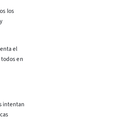
os los
y
enta el
a todos en
s intentan
icas