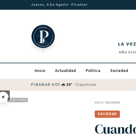
Saltar al contenido
Jueves, 6 De Agosto
· Pinamar
LA VO
AÑO
XLV
Inicio
Actualidad
Política
Sociedad
PINAMAR HOY
·
🌧
10
°
·
Chaparrones
×
PUBLICIDAD
Inicio
›
Sociedad
SOCIEDAD
Cuando 