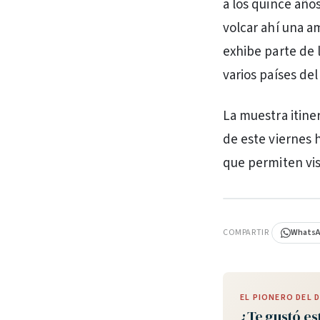
a los quince año
volcar ahí una a
exhibe parte de l
varios países de
La muestra itine
de este viernes 
que permiten vis
PUBLICIDAD
COMPARTIR
Whats
EL PIONERO DEL
¿Te gustó es