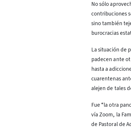
No sólo aprovech
contribuciones s
sino también te
burocracias estat
La situación de 
padecen ante otro
hasta a adiccion
cuarentenas ante
alejen de tales 
Fue “la otra pan
vía Zoom, la Fam
de Pastoral de 