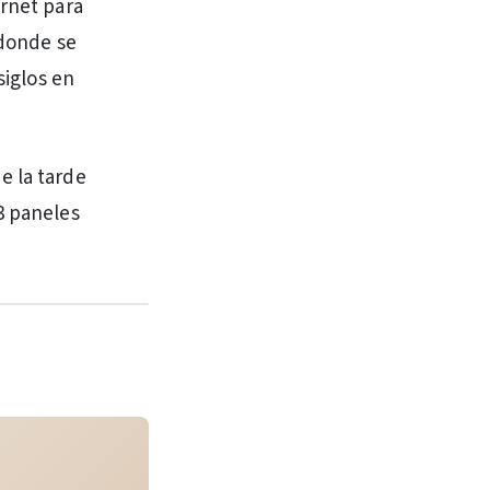
ernet para
 donde se
siglos en
e la tarde
3 paneles