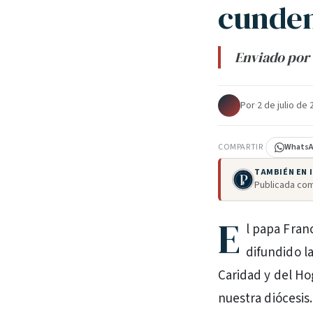
cunden
Enviado por 
Por
·
2 de julio de
COMPARTIR
Whats
TAMBIÉN EN
Publicada com
E
l papa Fran
difundido l
Caridad y del Ho
nuestra diócesis.