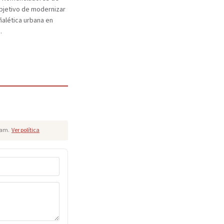
objetivo de modernizar
eñalética urbana en
.
pam.
Ver política