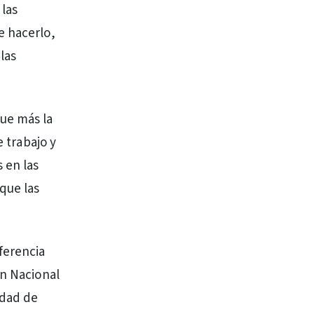
 las
e hacerlo,
las
que más la
e trabajo y
 en las
que las
ferencia
ón Nacional
idad de