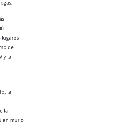
rogas.
ás
00
s lugares
sumo de
 y la
o, la
a
e la
quien murió