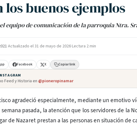
 los buenos ejemplos
el equipo de comunicación de la parroquia Ntra. Sra
 2021
·
Actualizado el
31 de mayo de 2026
·
Lectura 2 min
App
Facebook
X
Copiar link
 INSTAGRAM
o Feed y Historia en
@pioneropinamar
cisco agradeció especialmente, mediante un emotivo v
a semana pasada, la atención que los servidores de la N
gar de Nazaret prestan a las personas en situación de ca