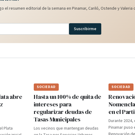
o el resumen editorial de la semana en Pinamar, Cariló, Ostende y Valeria d
Suscribirme
SOCIEDAD
SOCIEDAD
lata abre
Hasta un 100% de quita de
Renovaci
ez
intereses para
Nomenclad
regularizar deudas de
en el Par
Tasas Municipales
Durante 2024, 
Pinamar puso e
el Plata
Los vecinos que mantengan deudas
Renovación d