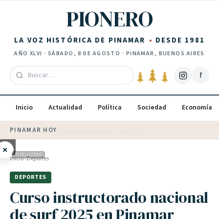
Saltar al contenido
PIONERO
LA VOZ HISTÓRICA DE PINAMAR
DESDE 1981
AÑO
XLVI
·
SÁBADO, 8 DE AGOSTO
· PINAMAR, BUENOS AIRES
f
Inicio
Actualidad
Política
Sociedad
Economía
PINAMAR HOY
·
💵 Dólar blue
$
1525
· oficial $
1520
×
PUBLICIDAD
Inicio
›
Deportes
DEPORTES
Curso instructorado nacional
de surf 2025 en Pinamar