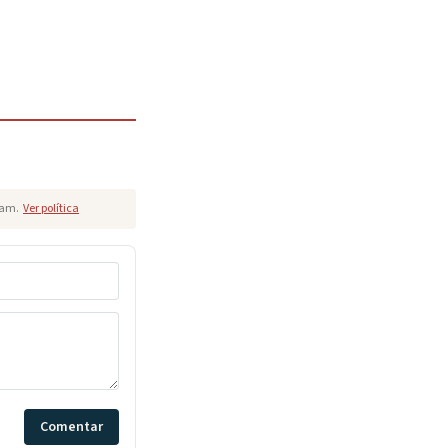
pam.
Ver política
Comentar