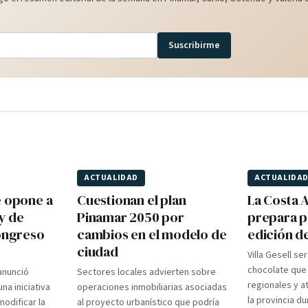
Suscribirme
ACTUALIDAD
ACTUALIDA
e opone a
Cuestionan el plan
La Costa A
y de
Pinamar 2050 por
prepara p
Congreso
cambios en el modelo de
edición d
ciudad
Villa Gesell se
chocolate que
 anunció
Sectores locales advierten sobre
regionales y a
na iniciativa
operaciones inmobiliarias asociadas
la provincia d
modificar la
al proyecto urbanístico que podría