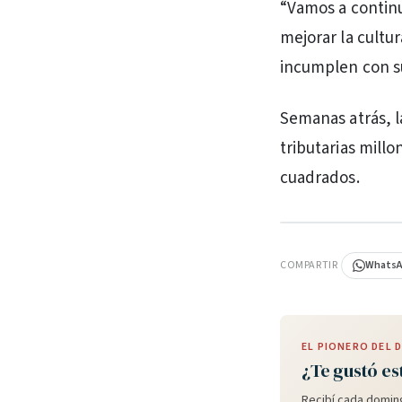
“Vamos a continu
mejorar la cultur
incumplen con su
Semanas atrás, 
tributarias millo
cuadrados.
PUBLICIDAD
COMPARTIR
Whats
EL PIONERO DEL
¿Te gustó es
Recibí cada doming