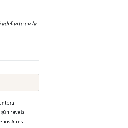
 adelante en la
rontera
egún revela
enos Aires