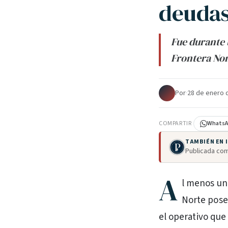
deudas
Fue durante 
Frontera Nor
Por
·
28 de enero 
COMPARTIR
Whats
TAMBIÉN EN
Publicada com
A
l menos un 
Norte poseí
el operativo que