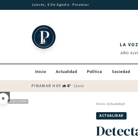
Saltar al contenido
Jueves, 6 De Agosto
· Pinamar
LA VO
AÑO
XLV
Inicio
Actualidad
Política
Sociedad
PINAMAR HOY
·
💵 Dólar blue
$
1530
· oficial $
1520
×
PUBLICIDAD
Inicio
›
Actualidad
ACTUALIDAD
Detect