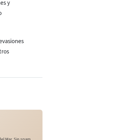
es y
o
evasiones
tros
el Mar. Sin spam,