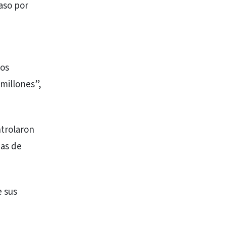
aso por
tos
millones”,
ntrolaron
nas de
e sus