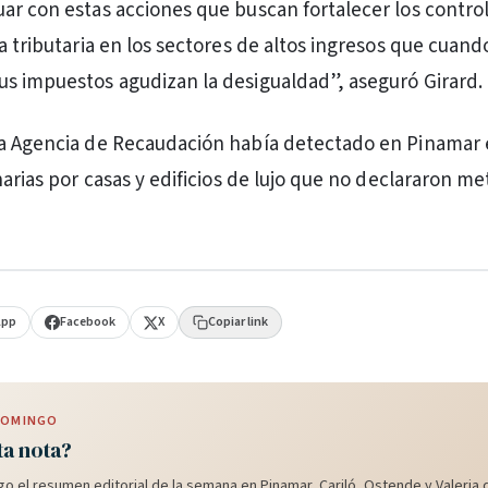
ar con estas acciones que buscan fortalecer los control
a tributaria en los sectores de altos ingresos que cuand
s impuestos agudizan la desigualdad”, aseguró Girard.
la Agencia de Recaudación había detectado en Pinamar 
narias por casas y edificios de lujo que no declararon me
App
Facebook
X
Copiar link
 DOMINGO
ta nota?
o el resumen editorial de la semana en Pinamar, Cariló, Ostende y Valeria d