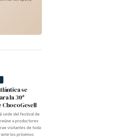
D
tlántica se
ara la 30ª
e ChocoGesell
rá sede del festival de
 reúne a productores
trae visitantes de toda
urante los próximos