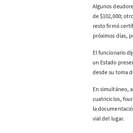
Algunos deudore
de $102,000; otr
resto firmó cert
próximos días, p
El funcionario d
un Estado presen
desde su toma d
En simultáneo, a
cuatriciclos, fou
la documentación
vial del lugar.