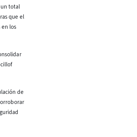
un total
ras que el
 en los
onsolidar
illof
ulación de
corroborar
eguridad