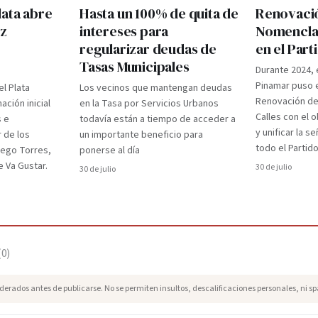
lata abre
Hasta un 100% de quita de
Renovaci
ez
intereses para
Nomenclad
regularizar deudas de
en el Par
Tasas Municipales
Durante 2024, 
Pinamar puso e
el Plata
Los vecinos que mantengan deudas
Renovación d
ción inicial
en la Tasa por Servicios Urbanos
Calles con el 
s e
todavía están a tiempo de acceder a
y unificar la s
r de los
un importante beneficio para
todo el Partido
iego Torres,
ponerse al día
 Va Gustar.
30 de julio
30 de julio
(
0
)
erados antes de publicarse. No se permiten insultos, descalificaciones personales, ni s