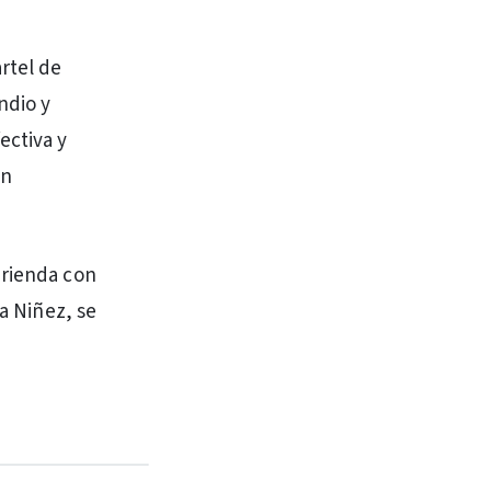
rtel de
ndio y
ectiva y
en
erienda con
la Niñez, se