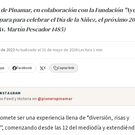
 de Pinamar, en colaboración con la Fundación "Ay
para para celebrar el Día de la Niñez, el próximo 20
v. Martín Pescador 1485)
 de 2023
·
Actualizado el
31 de mayo de 2026
·
Lectura 1 min
App
Facebook
X
Copiar link
 INSTAGRAM
o Feed y Historia en
@pioneropinamar
omete ser una experiencia llena de “diversión, risas y
”, comenzando desde las 12 del mediodía y extendiénd