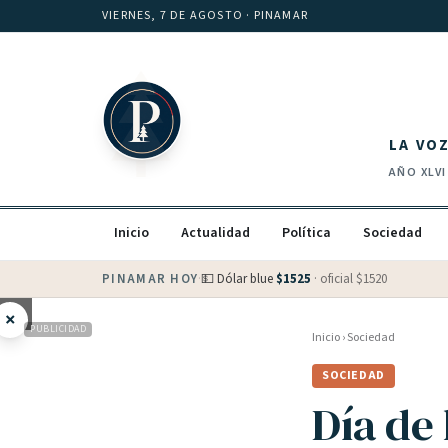
Saltar al contenido
VIERNES, 7 DE AGOSTO
· PINAMAR
LA VO
AÑO
XLVI
Inicio
Actualidad
Política
Sociedad
PINAMAR HOY
·
💵 Dólar blue
$
1525
· oficial $
1520
×
PUBLICIDAD
Inicio
›
Sociedad
SOCIEDAD
Día de