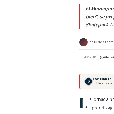
El Municipio
bien", se pre
Skatepark (A
Por
·
18 de agosto
COMPARTIR
Whats
TAMBIÉN EN
Publicada com
L
a jornada pr
aprendizaje