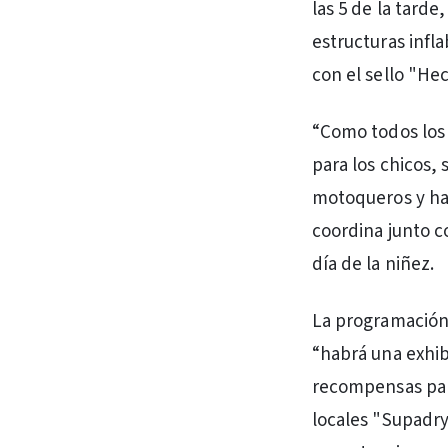
las 5 de la tard
estructuras infla
con el sello "He
“Como todos los
para los chicos,
motoqueros y ha
coordina junto c
día de la niñez.
La programación 
“habrá una exhi
recompensas para
locales "Supadry