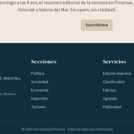
omingo a las 9 am, el resumen editorial de la semana en Pinamar, 
Ostende y Valeria del Mar. Sin spam, sin clickbait.
Suscribirme
Secciones
Servicios
Política
Edición impresa
d, deportes,
Sociedad
Clasificados
Economía
Edictos
ar, Buenos
Deportes
Agenda
Turismo
Publicidad
©
2026
Semanario El Pionero · Todos los derechos reservados