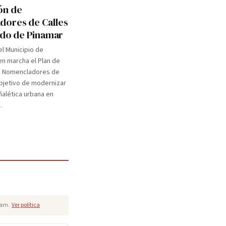
ón de
ores de Calles
tido de Pinamar
el Municipio de
n marcha el Plan de
e Nomencladores de
objetivo de modernizar
eñalética urbana en
.
pam.
Ver política