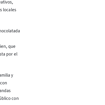
ativos,
s locales
hocolatada
ien, que
sta por el
milia y
 con
bandas
úblico con