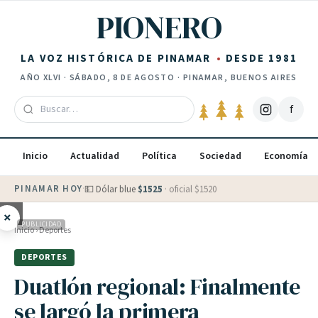
Saltar al contenido
PIONERO
LA VOZ HISTÓRICA DE PINAMAR
DESDE 1981
AÑO
XLVI
·
SÁBADO, 8 DE AGOSTO
· PINAMAR, BUENOS AIRES
f
Inicio
Actualidad
Política
Sociedad
Economía
PINAMAR HOY
·
💵 Dólar blue
$
1525
· oficial $
1520
×
PUBLICIDAD
Inicio
›
Deportes
DEPORTES
Duatlón regional: Finalmente
se largó la primera