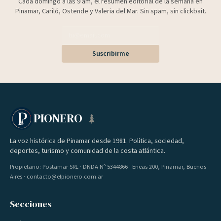
Cada domingo a las 9 am, el resumen editorial de la semana en
Pinamar, Cariló, Ostende y Valeria del Mar. Sin spam, sin clickbait.
Suscribirme
PIONERO
La voz histórica de Pinamar desde 1981. Política, sociedad,
deportes, turismo y comunidad de la costa atlántica.
Propietario: Postamar SRL · DNDA Nº 5344866 · Eneas 200, Pinamar, Buenos
Aires · contacto@elpionero.com.ar
Secciones