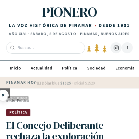
Saltar al contenido
PIONERO
LA VOZ HISTÓRICA DE PINAMAR
DESDE 1981
AÑO
XLVI
·
SÁBADO, 8 DE AGOSTO
· PINAMAR, BUENOS AIRES
f
Inicio
Actualidad
Política
Sociedad
Economía
PINAMAR HOY
·
💵 Dólar blue
$
1525
· oficial $
1520
×
PUBLICIDAD
Inicio
›
Política
POLÍTICA
El Concejo Deliberante
rechaza la exploración