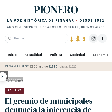
Saltar al contenido
PIONERO
LA VOZ HISTÓRICA DE PINAMAR
DESDE 1981
AÑO
XLVI
·
VIERNES, 7 DE AGOSTO
· PINAMAR, BUENOS AIRES
f
Inicio
Actualidad
Política
Sociedad
Economía
PINAMAR HOY
·
💵 Dólar blue
$
1530
· oficial $
1520
×
PUBLICIDAD
Inicio
›
Política
POLÍTICA
El gremio de municipales
denuncia la injerencia de