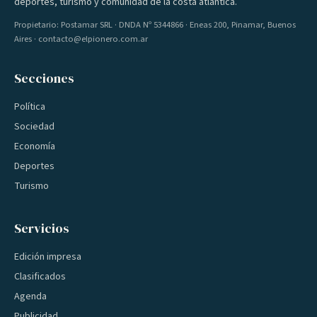
deportes, turismo y comunidad de la costa atlántica.
Propietario: Postamar SRL · DNDA Nº 5344866 · Eneas 200, Pinamar, Buenos
Aires · contacto@elpionero.com.ar
Secciones
Política
Sociedad
Economía
Deportes
Turismo
Servicios
Edición impresa
Clasificados
Agenda
Publicidad