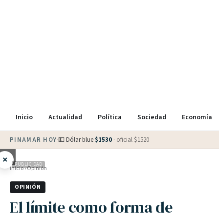
Inicio
Actualidad
Política
Sociedad
Economía
PINAMAR HOY
·
⛅
8
°
·
Parcialmente nublado
×
PUBLICIDAD
Inicio
›
Opinión
OPINIÓN
El límite como forma de