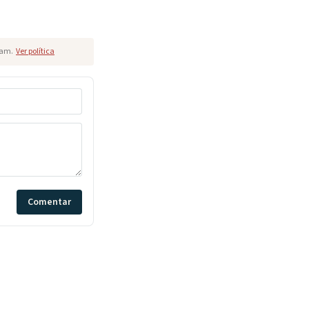
pam.
Ver política
Comentar