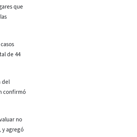
gares que
las
 casos
tal de 44
 del
en confirmó
valuar no
, y agregó