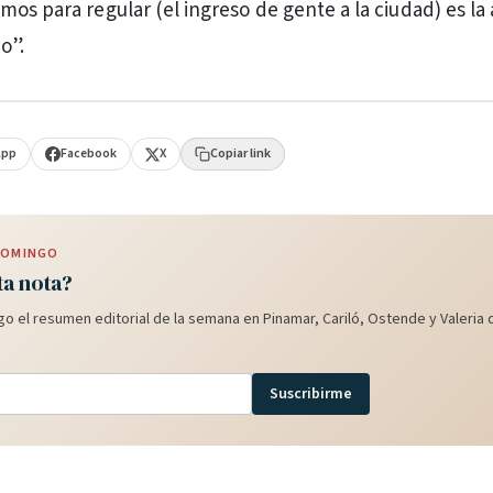
os para regular (el ingreso de gente a la ciudad) es la 
o”.
App
Facebook
X
Copiar link
 DOMINGO
ta nota?
o el resumen editorial de la semana en Pinamar, Cariló, Ostende y Valeria d
Suscribirme