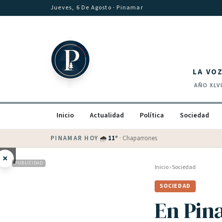
Saltar al contenido
Jueves, 6 De Agosto
· Pinamar
LA VO
AÑO
XLV
Inicio
Actualidad
Política
Sociedad
PINAMAR HOY
·
💵 Dólar blue
$
1530
· oficial $
1520
×
PUBLICIDAD
Inicio
›
Sociedad
SOCIEDAD
En Pin