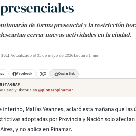
 presenciales
ontinuarán de forma presencial y la restricción hor
 descartan cerrar nuevas actividades en la ciudad.
e 2021
·
Actualizado el
31 de mayo de 2026
·
Lectura 1 min
App
Facebook
X
Copiar link
 INSTAGRAM
o Feed y Historia en
@pioneropinamar
e interino, Matías Yeannes, aclaró esta mañana que las 
trictivas adoptadas por Provincia y Nación solo afectan 
Aires, y no aplica en Pinamar.