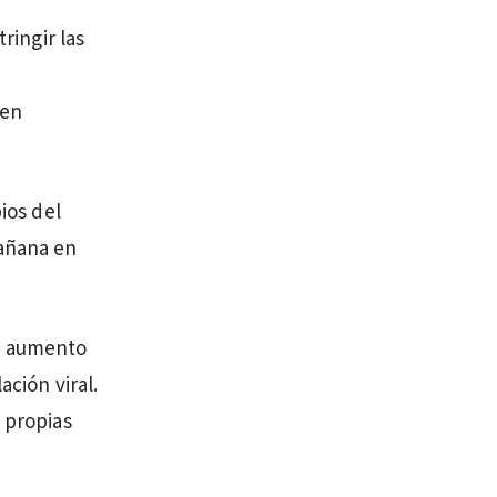
ringir las
 en
ios del
mañana en
un aumento
ación viral.
 propias