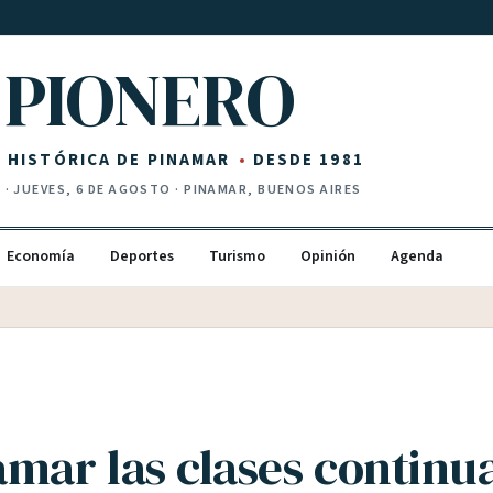
PIONERO
Z HISTÓRICA DE PINAMAR
DESDE 1981
I
·
JUEVES, 6 DE AGOSTO
· PINAMAR, BUENOS AIRES
Economía
Deportes
Turismo
Opinión
Agenda
amar las clases continu