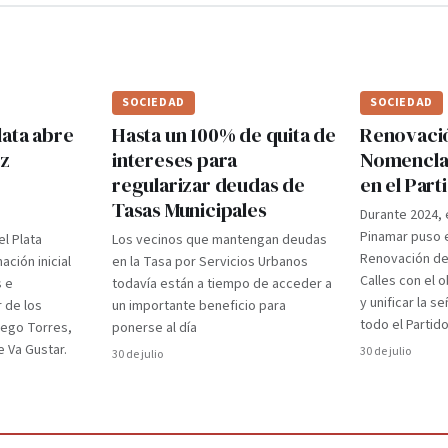
SOCIEDAD
SOCIEDAD
lata abre
Hasta un 100% de quita de
Renovaci
ez
intereses para
Nomenclad
regularizar deudas de
en el Par
Tasas Municipales
Durante 2024, 
Pinamar puso e
el Plata
Los vecinos que mantengan deudas
Renovación d
ción inicial
en la Tasa por Servicios Urbanos
Calles con el 
s e
todavía están a tiempo de acceder a
y unificar la s
r de los
un importante beneficio para
todo el Partido
iego Torres,
ponerse al día
 Va Gustar.
30 de julio
30 de julio