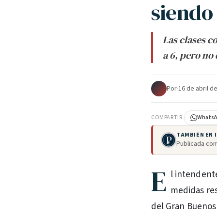
siendo
Las clases c
a 6, pero no
Por
·
16 de abril d
COMPARTIR
Whats
TAMBIÉN EN
Publicada com
E
l intendent
medidas res
del Gran Buenos 