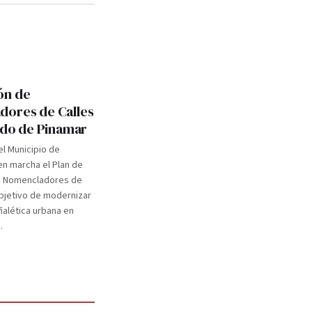
ón de
ores de Calles
tido de Pinamar
el Municipio de
n marcha el Plan de
e Nomencladores de
objetivo de modernizar
eñalética urbana en
.