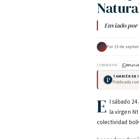
Natural
Enviado por 
Por
·
23 de septie
COMPARTIR
Whats
TAMBIÉN EN
Publicada com
E
l sábado 24 
la virgen Nt
colectividad bol