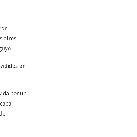
aron
s otros
guyo.
ivididos en
vida por un
scaba
 de