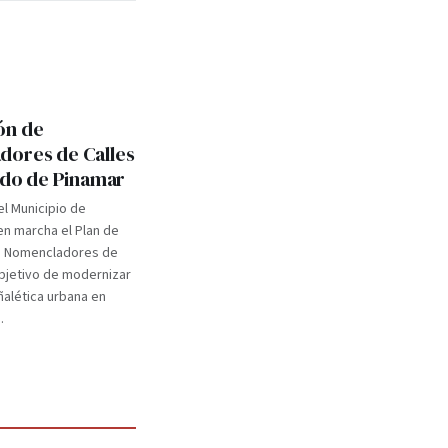
ón de
ores de Calles
tido de Pinamar
el Municipio de
n marcha el Plan de
e Nomencladores de
objetivo de modernizar
eñalética urbana en
.