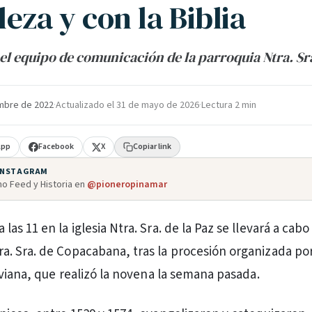
eza y con la Biblia
el equipo de comunicación de la parroquia Ntra. Sra
mbre de 2022
·
Actualizado el
31 de mayo de 2026
·
Lectura 2 min
App
Facebook
X
Copiar link
 INSTAGRAM
o Feed y Historia en
@pioneropinamar
a las 11 en la iglesia Ntra. Sra. de la Paz se llevará a cabo
ra. Sra. de Copacabana, tras la procesión organizada por
iviana, que realizó la novena la semana pasada.