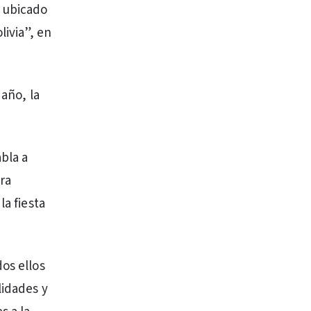
o ubicado
livia”, en
 año, la
bla a
ra
la fiesta
os ellos
lidades y