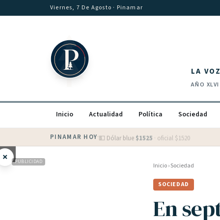
Saltar al contenido
Viernes, 7 De Agosto
· Pinamar
LA VO
AÑO
XLVI
Inicio
Actualidad
Política
Sociedad
PINAMAR HOY
·
💵 Dólar blue
$
1525
· oficial $
1520
×
PUBLICIDAD
Inicio
›
Sociedad
SOCIEDAD
En sep