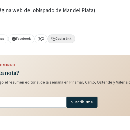
página web del obispado de Mar del Plata)
App
Facebook
X
Copiar link
 DOMINGO
ta nota?
o el resumen editorial de la semana en Pinamar, Cariló, Ostende y Valeria d
Suscribirme