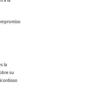
s a la
 compromiso
s la
sobre su
icordioso
.