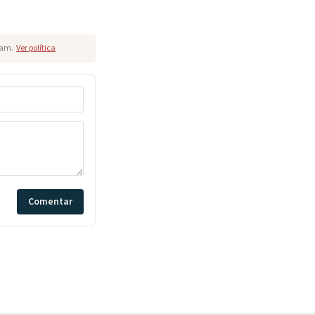
pam.
Ver política
Comentar