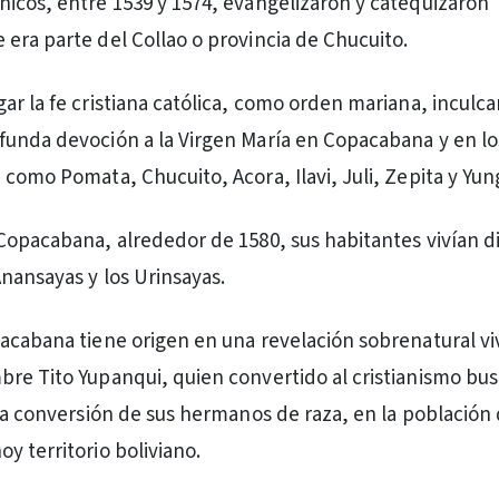
icos, entre 1539 y 1574, evangelizaron y catequizaron
era parte del Collao o provincia de Chucuito.
ar la fe cristiana católica, como orden mariana, inculc
unda devoción a la Virgen María en Copacabana y en lo
 como Pomata, Chucuito, Acora, Ilavi, Juli, Zepita y Yun
Copacabana, alrededor de 1580, sus habitantes vivían d
Anansayas y los Urinsayas.
acabana tiene origen en una revelación sobrenatural vi
re Tito Yupanqui, quien convertido al cristianismo bu
 la conversión de sus hermanos de raza, en la población
y territorio boliviano.