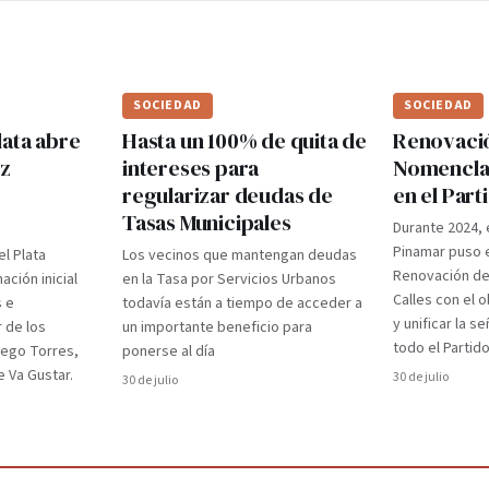
SOCIEDAD
SOCIEDAD
lata abre
Hasta un 100% de quita de
Renovaci
ez
intereses para
Nomenclad
regularizar deudas de
en el Par
Tasas Municipales
Durante 2024, 
Pinamar puso e
el Plata
Los vecinos que mantengan deudas
Renovación d
ción inicial
en la Tasa por Servicios Urbanos
Calles con el 
s e
todavía están a tiempo de acceder a
y unificar la s
r de los
un importante beneficio para
todo el Partido
iego Torres,
ponerse al día
 Va Gustar.
30 de julio
30 de julio