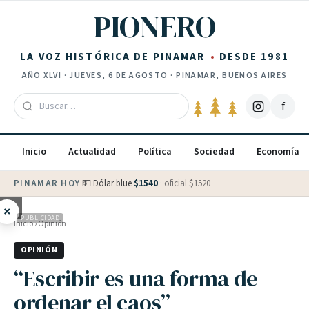
Saltar al contenido
PIONERO
LA VOZ HISTÓRICA DE PINAMAR
DESDE 1981
AÑO
XLVI
·
JUEVES, 6 DE AGOSTO
· PINAMAR, BUENOS AIRES
f
Inicio
Actualidad
Política
Sociedad
Economía
PINAMAR HOY
·
💵 Dólar blue
$
1540
· oficial $
1520
×
PUBLICIDAD
Inicio
›
Opinión
OPINIÓN
“Escribir es una forma de
ordenar el caos”