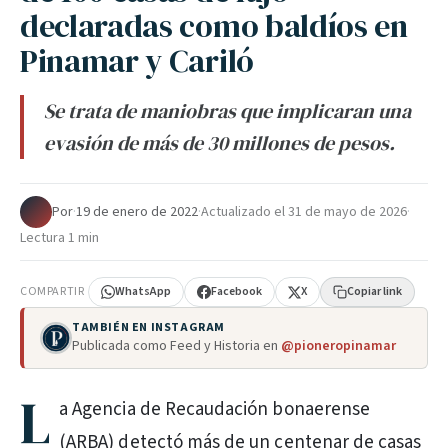
declaradas como baldíos en
Pinamar y Cariló
Se trata de maniobras que implicaran una
evasión de más de 30 millones de pesos.
Por
·
19 de enero de 2022
·
Actualizado el
31 de mayo de 2026
·
Lectura 1 min
COMPARTIR
WhatsApp
Facebook
X
Copiar link
TAMBIÉN EN INSTAGRAM
Publicada como Feed y Historia en
@pioneropinamar
L
a Agencia de Recaudación bonaerense
(ARBA) detectó más de un centenar de casas