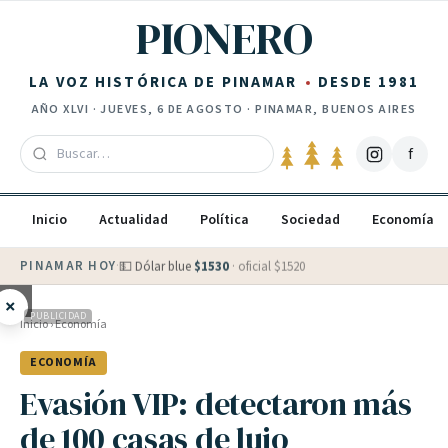
Saltar al contenido
PIONERO
LA VOZ HISTÓRICA DE PINAMAR
DESDE 1981
AÑO
XLVI
·
JUEVES, 6 DE AGOSTO
· PINAMAR, BUENOS AIRES
f
Inicio
Actualidad
Política
Sociedad
Economía
PINAMAR HOY
·
💵 Dólar blue
$
1530
· oficial $
1520
×
PUBLICIDAD
Inicio
›
Economía
ECONOMÍA
Evasión VIP: detectaron más
de 100 casas de lujo