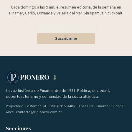
Cada domingo a las 9 am, el resumen editorial de la semana en
Pinamar, Cariló, Ostende y Valeria del Mar. Sin spam, sin clickbait.
Suscribirme
PIONERO
La voz histórica de Pinamar desde 1981. Política, sociedad,
deportes, turismo y comunidad de la costa atlántica.
Propietario: Postamar SRL · DNDA Nº 5344866 · Eneas 200, Pinamar, Buenos
Aires · contacto@elpionero.com.ar
Secciones