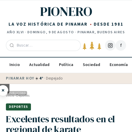
Saltar al contenido
PIONERO
LA VOZ HISTÓRICA DE PINAMAR
DESDE 1981
AÑO
XLVI
·
DOMINGO, 9 DE AGOSTO
· PINAMAR, BUENOS AIRES
f
Inicio
Actualidad
Política
Sociedad
Economía
PINAMAR HOY
·
💵 Dólar blue
$
1525
· oficial $
1520
×
PUBLICIDAD
Inicio
›
Deportes
DEPORTES
Excelentes resultados en el
regional de karate