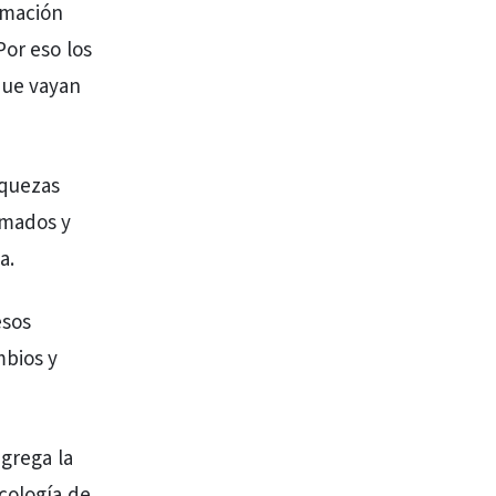
ormación
Por eso los
que vayan
aquezas
rmados y
a.
esos
mbios y
agrega la
cología de