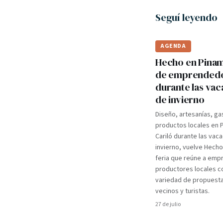
Seguí leyendo
AGENDA
Hecho en Pinama
de emprended
durante las va
de invierno
Diseño, artesanías, ga
productos locales en 
Cariló durante las vac
invierno, vuelve Hecho
feria que reúne a em
productores locales c
variedad de propuest
vecinos y turistas.
27 de julio