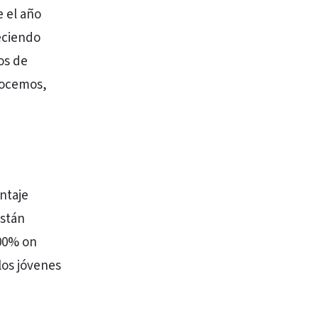
 el año
eciendo
os de
nocemos,
ntaje
están
100% on
los jóvenes