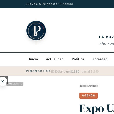
Saltar al contenido
Jueves, 6 De Agosto
· Pinamar
LA VO
AÑO
XLV
Inicio
Actualidad
Política
Sociedad
PINAMAR HOY
·
💵 Dólar blue
$
1530
· oficial $
1520
×
PUBLICIDAD
Inicio
›
Agenda
AGENDA
Expo U