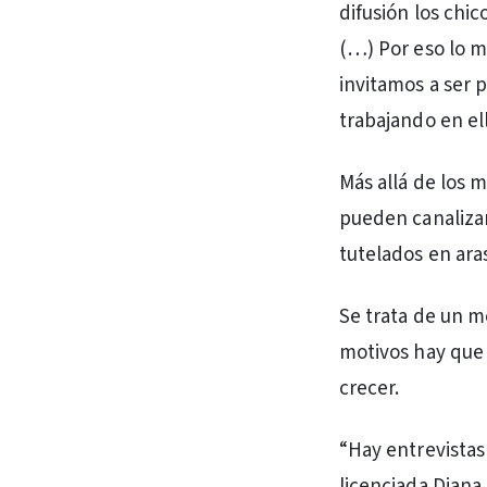
difusión los chi
(…) Por eso lo m
invitamos a ser 
trabajando en el
Más allá de los 
pueden canalizar
tutelados en aras
Se trata de un m
motivos hay que 
crecer.
“Hay entrevistas 
licenciada Diana