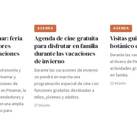
AGENDA
AGENDA
r: feria
Agenda de cine gratuita
Visitas gui
ores
para disfrutar en familia
botánico 
caciones
durante las vacaciones
Durante las va
de invierno
el Vivero de P
actividades gr
stronomía y
Durante las vacaciones de invierno
en familia.
Pinamar y
se pondrá en marcha una
aciones de
programación especial de cine con
22 de julio
 en Pinamar, la
funciones gratuitas destinadas a
prendedores y
niños, jóvenes y adultos.
on una amplia
27 de julio
as para