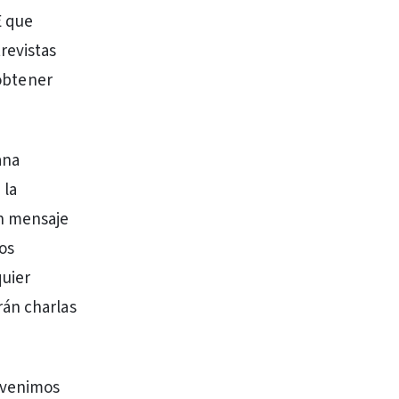
E que
trevistas
 obtener
ana
 la
un mensaje
os
quier
rán charlas
s venimos