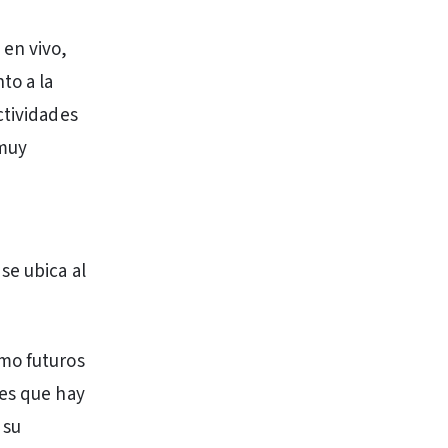
en vivo,
to a la
ctividades
 muy
se ubica al
omo futuros
 es que hay
 su