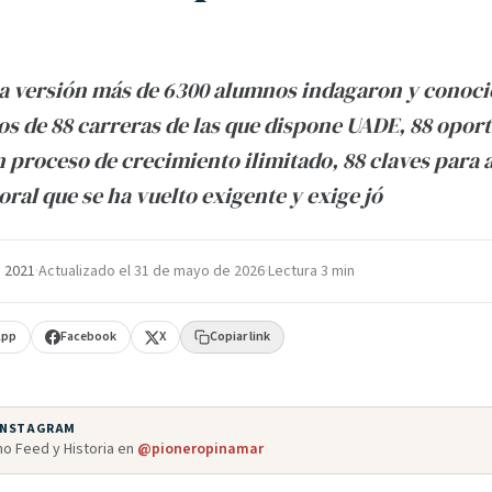
a versión más de 6300 alumnos indagaron y conoci
os de 88 carreras de las que dispone UADE, 88 opor
n proceso de crecimiento ilimitado, 88 claves para 
ral que se ha vuelto exigente y exige jó
e 2021
·
Actualizado el
31 de mayo de 2026
·
Lectura 3 min
App
Facebook
X
Copiar link
 INSTAGRAM
o Feed y Historia en
@pioneropinamar