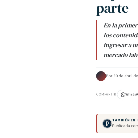
parte
En la primer
los contenid
ingresar a u
mercado labo
Por
·
30 de abril d
COMPARTIR
Whats
TAMBIÉN EN
Publicada com