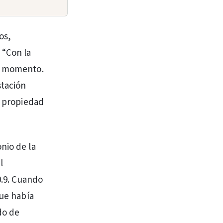
os,
 “Con la
su momento.
stación
a propiedad
nio de la
l
0.9. Cuando
que había
do de