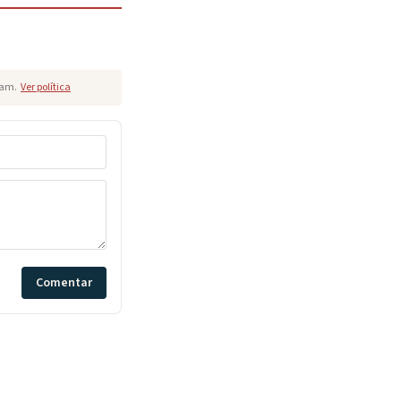
pam.
Ver política
Comentar