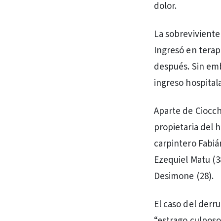
dolor.
La sobreviviente
Ingresó en terap
después. Sin emb
ingreso hospital
Aparte de Ciocchi
propietaria del h
carpintero Fabiá
Ezequiel Matu (3
Desimone (28).
El caso del derru
“estrago culposo