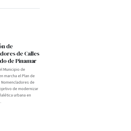
ón de
ores de Calles
tido de Pinamar
el Municipio de
n marcha el Plan de
e Nomencladores de
objetivo de modernizar
eñalética urbana en
.