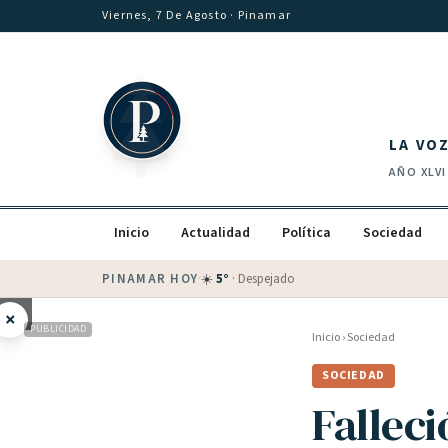
Saltar al contenido
Viernes, 7 De Agosto
· Pinamar
LA VO
AÑO
XLVI
Inicio
Actualidad
Política
Sociedad
PINAMAR HOY
·
💵 Dólar blue
$
1530
· oficial $
1520
×
PUBLICIDAD
Inicio
›
Sociedad
SOCIEDAD
Falleci