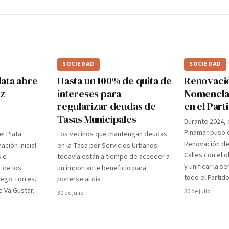
SOCIEDAD
SOCIEDAD
lata abre
Hasta un 100% de quita de
Renovaci
ez
intereses para
Nomenclad
regularizar deudas de
en el Par
Tasas Municipales
Durante 2024, 
Pinamar puso e
el Plata
Los vecinos que mantengan deudas
Renovación d
ción inicial
en la Tasa por Servicios Urbanos
Calles con el 
s e
todavía están a tiempo de acceder a
y unificar la s
r de los
un importante beneficio para
todo el Partido
iego Torres,
ponerse al día
 Va Gustar.
30 de julio
30 de julio