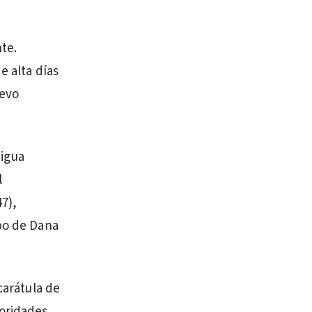
te.
e alta días
uevo
tigua
l
47),
rpo de Dana
carátula de
oridades,