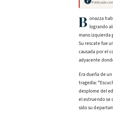
Publicada com
B
onazza habí
logrando al
mano izquierda g
Su rescate fue 
causada por el c
adyacente donde
Era dueña de un 
tragedia: “Escuc
desplome del edif
el estruendo se 
sido su departam