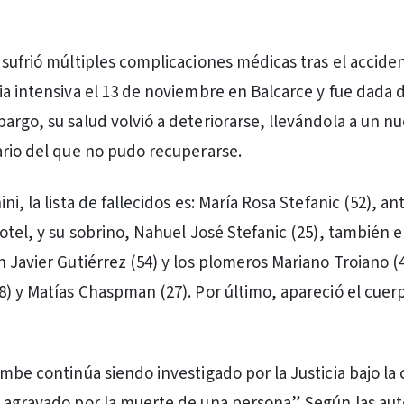
 sufrió múltiples complicaciones médicas tras el acciden
ia intensiva el 13 de noviembre en Balcarce y fue dada d
argo, su salud volvió a deteriorarse, llevándola a un n
ario del que no pudo recuperarse.
ni, la lista de fallecidos es: María Rosa Stefanic (52), an
otel, y su sobrino, Nahuel José Stefanic (25), también e
n Javier Gutiérrez (54) y los plomeros Mariano Troiano (
8) y Matías Chaspman (27). Por último, apareció el cue
mbe continúa siendo investigado por la Justicia bajo la 
 agravado por la muerte de una persona”. Según las aut