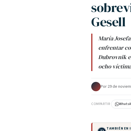
sobrev
Gesell
María Josefa
enfrentar co
Dubrovnik en
ocho víctima
Por
·
29 de noviem
COMPARTIR
Whats
TAMBIÉN EN