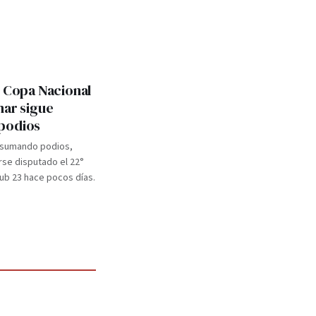
: Copa Nacional
mar sigue
podios
 sumando podios,
se disputado el 22°
b 23 hace pocos días.