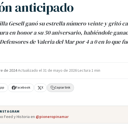
n anticipado
Villa Gesell ganó su estrella número veinte y gritó 
ura en honor a su 50 aniversario, habiéndole ganad
Defensores de Valeria del Mar por 4 a 0 en lo que fu
re de 2024
·
Actualizado el
31 de mayo de 2026
·
Lectura 1 min
App
Facebook
X
Copiar link
 INSTAGRAM
o Feed y Historia en
@pioneropinamar