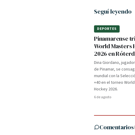
Seguí leyendo
DEPORTES
Pinamarense tri
World Masters
2026 en Róter
Dina Giordano, jugado
de Pinamar, se consa
mundial con la Selecci
+40 en el torneo Worl
Hockey 2026.
6 de agosto
Comentarios