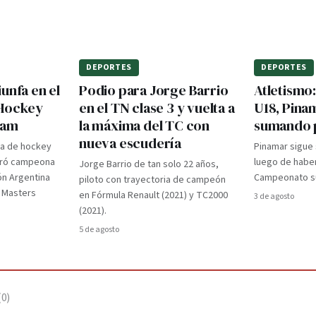
DEPORTES
DEPORTES
unfa en el
Podio para Jorge Barrio
Atletismo
 Hockey
en el TN clase 3 y vuelta a
U18, Pina
dam
la máxima del TC con
sumando 
nueva escudería
ra de hockey
Pinamar sigue
gró campeona
luego de haber
Jorge Barrio de tan solo 22 años,
ón Argentina
Campeonato su
piloto con trayectoria de campeón
d Masters
en Fórmula Renault (2021) y TC2000
3 de agosto
(2021).
5 de agosto
(
0
)