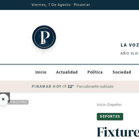
Saltar al contenido
Viernes, 7 De Agosto
· Pinamar
LA VO
AÑO
XLVI
Inicio
Actualidad
Política
Sociedad
PINAMAR HOY
·
💵 Dólar blue
$
1525
· oficial $
1520
×
PUBLICIDAD
Inicio
›
Deportes
DEPORTES
Fixture