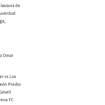
clausura de
 Juventud
ga,
io Omar
er vs Los
León Predio
Gesell
Arena FC