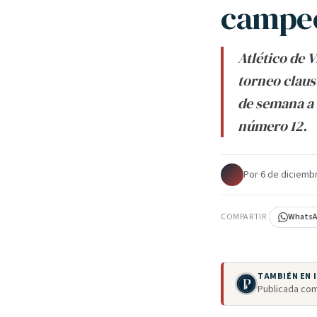
campeó
Atlético de 
torneo claus
de semana a 
número 12.
Por
·
6 de diciemb
COMPARTIR
Whats
TAMBIÉN EN
Publicada com