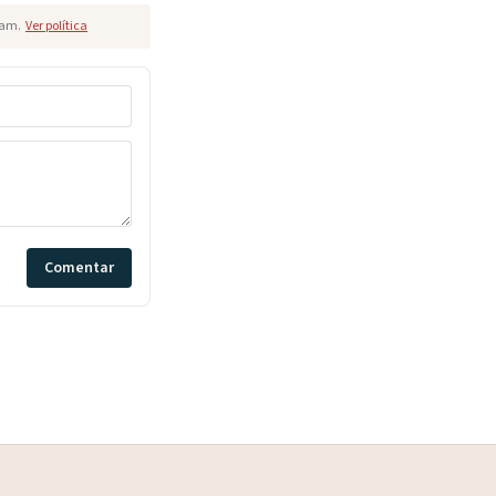
pam.
Ver política
Comentar