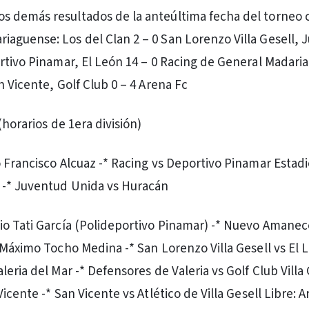
los demás resultados de la anteúltima fecha del torneo 
ariaguense: Los del Clan 2 – 0 San Lorenzo Villa Gesell,
rtivo Pinamar, El León 14 – 0 Racing de General Madaria
 Vicente, Golf Club 0 – 4 Arena Fc
(horarios de 1era división)
 Francisco Alcuaz -* Racing vs Deportivo Pinamar Estad
-* Juventud Unida vs Huracán
o Tati García (Polideportivo Pinamar) -* Nuevo Amanec
 Máximo Tocho Medina -* San Lorenzo Villa Gesell vs El 
eria del Mar -* Defensores de Valeria vs Golf Club Villa 
icente -* San Vicente vs Atlético de Villa Gesell Libre: 