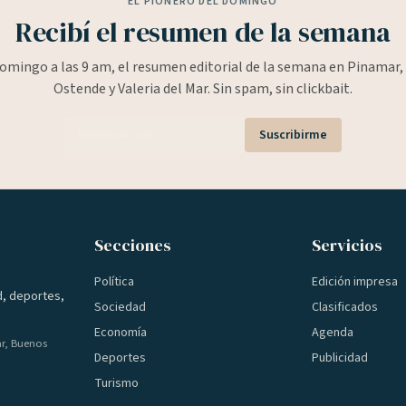
EL PIONERO DEL DOMINGO
Recibí el resumen de la semana
omingo a las 9 am, el resumen editorial de la semana en Pinamar, 
Ostende y Valeria del Mar. Sin spam, sin clickbait.
Suscribirme
Secciones
Servicios
Política
Edición impresa
d, deportes,
Sociedad
Clasificados
Economía
Agenda
ar, Buenos
Deportes
Publicidad
Turismo