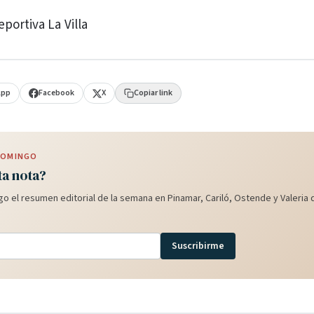
portiva La Villa
App
Facebook
X
Copiar link
 DOMINGO
ta nota?
o el resumen editorial de la semana en Pinamar, Cariló, Ostende y Valeria d
Suscribirme