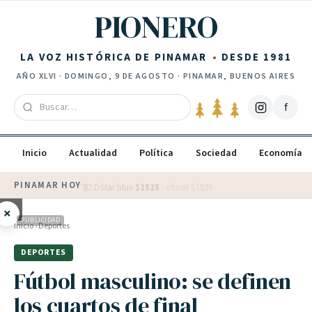
Saltar al contenido
PIONERO
LA VOZ HISTÓRICA DE PINAMAR
DESDE 1981
AÑO
XLVI
·
DOMINGO, 9 DE AGOSTO
· PINAMAR, BUENOS AIRES
f
Inicio
Actualidad
Política
Sociedad
Economía
PINAMAR HOY
·
💵 Dólar blue
$
1525
· oficial $
1520
×
PUBLICIDAD
Inicio
›
Deportes
DEPORTES
Fútbol masculino: se definen
los cuartos de final