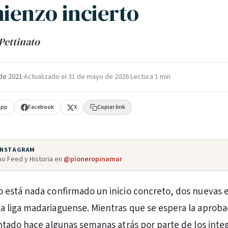
ienzo incierto
Pettinato
de 2021
·
Actualizado el
31 de mayo de 2026
·
Lectura 1 min
App
Facebook
X
Copiar link
 INSTAGRAM
o Feed y Historia en
@pioneropinamar
no está nada confirmado un inicio concreto, dos nuevas 
la liga madariaguense. Mientras que se espera la aproba
tado hace algunas semanas atrás por parte de los inte