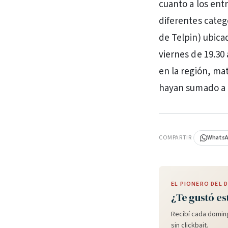
cuanto a los ent
diferentes categ
de Telpin) ubica
viernes de 19.30
en la región, ma
hayan sumado a l
PUBLICIDAD
COMPARTIR
Whats
EL PIONERO DEL
¿Te gustó es
Recibí cada doming
sin clickbait.