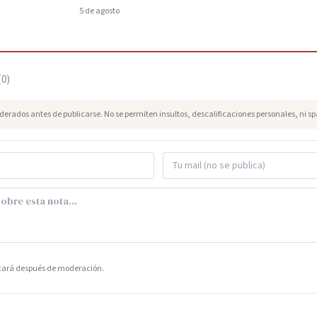
5 de agosto
(
0
)
erados antes de publicarse. No se permiten insultos, descalificaciones personales, ni s
icará después de moderación.