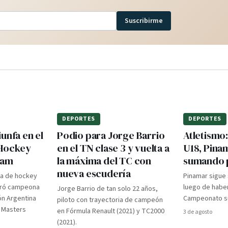
Suscribirme
DEPORTES
DEPORTES
unfa en el
Podio para Jorge Barrio
Atletismo
 Hockey
en el TN clase 3 y vuelta a
U18, Pina
dam
la máxima del TC con
sumando 
nueva escudería
ra de hockey
Pinamar sigue
gró campeona
luego de haber
Jorge Barrio de tan solo 22 años,
ón Argentina
Campeonato su
piloto con trayectoria de campeón
d Masters
en Fórmula Renault (2021) y TC2000
3 de agosto
(2021).