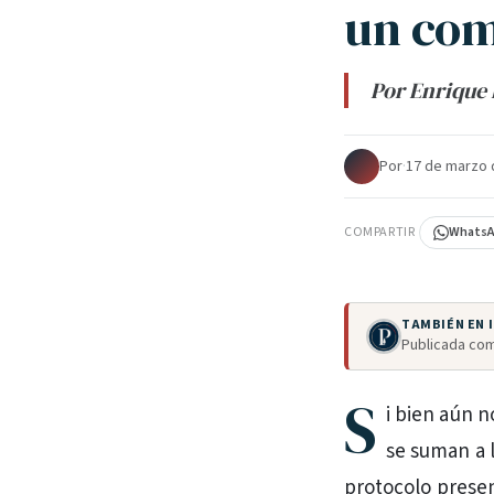
un com
Por Enrique 
Por
·
17 de marzo 
COMPARTIR
Whats
TAMBIÉN EN
Publicada com
S
i bien aún 
se suman a 
protocolo presen