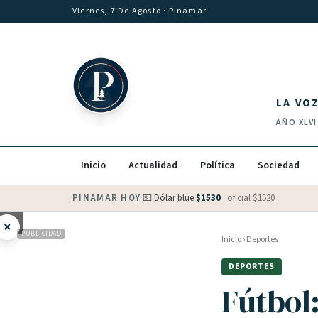
Saltar al contenido
Viernes, 7 De Agosto
· Pinamar
LA VO
AÑO
XLVI
Inicio
Actualidad
Política
Sociedad
PINAMAR HOY
·
💵 Dólar blue
$
1530
· oficial $
1520
×
PUBLICIDAD
Inicio
›
Deportes
DEPORTES
Fútbol