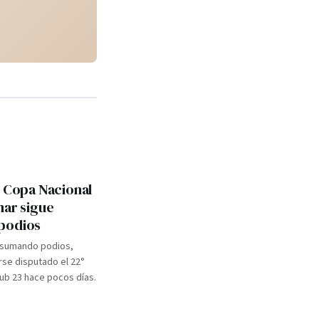
: Copa Nacional
mar sigue
podios
 sumando podios,
se disputado el 22°
b 23 hace pocos días.