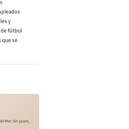
as
empleados
les y
 de fútbol
s que se
el Mar. Sin spam,