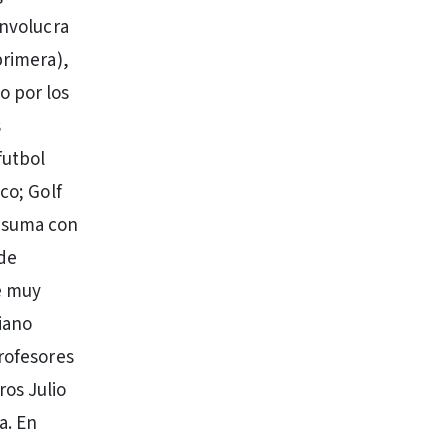
involucra
primera),
o por los
s
futbol
co; Golf
se suma con
 de
e muy
iano
profesores
os Julio
a. En