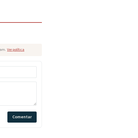
pam.
Ver política
Comentar