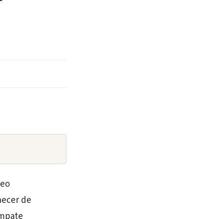
neo
necer de
empate