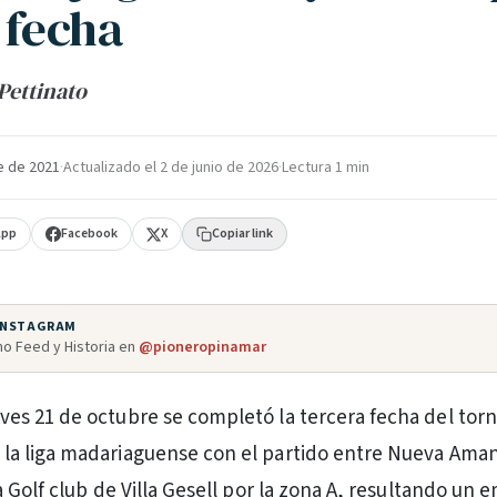
 fecha
Pettinato
e de 2021
·
Actualizado el
2 de junio de 2026
·
Lectura 1 min
App
Facebook
X
Copiar link
 INSTAGRAM
o Feed y Historia en
@pioneropinamar
eves 21 de octubre se completó la tercera fecha del tor
 la liga madariaguense con el partido entre Nueva Ama
 Golf club de Villa Gesell por la zona A, resultando un 