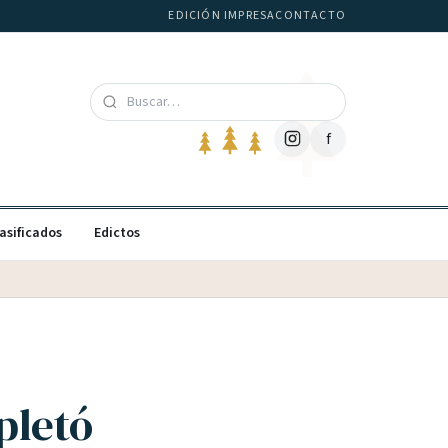
EDICIÓN IMPRESA
CONTACTO
f
asificados
Edictos
pletó