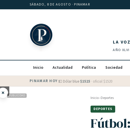
Saltar al contenido
SÁBADO, 8 DE AGOSTO
· PINAMAR
LA VO
AÑO
XLVI
Inicio
Actualidad
Política
Sociedad
PINAMAR HOY
·
💵 Dólar blue
$
1525
· oficial $
1520
×
PUBLICIDAD
Inicio
›
Deportes
DEPORTES
Fútbol: