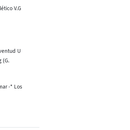
lético V.G
uventud U
g (G.
mar -* Los