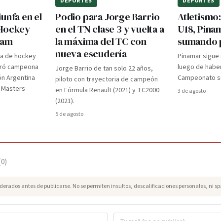
DEPORTES
DEPORTES
unfa en el
Podio para Jorge Barrio
Atletismo
 Hockey
en el TN clase 3 y vuelta a
U18, Pina
dam
la máxima del TC con
sumando 
nueva escudería
ra de hockey
Pinamar sigue
gró campeona
luego de haber
Jorge Barrio de tan solo 22 años,
ón Argentina
Campeonato su
piloto con trayectoria de campeón
d Masters
en Fórmula Renault (2021) y TC2000
3 de agosto
(2021).
5 de agosto
(
0
)
erados antes de publicarse. No se permiten insultos, descalificaciones personales, ni s