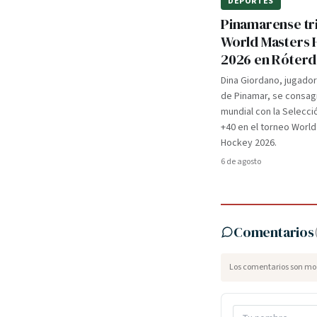
DEPORTES
Pinamarense tri
World Masters
2026 en Róter
Dina Giordano, jugado
de Pinamar, se consa
mundial con la Selecci
+40 en el torneo Worl
Hockey 2026.
6 de agosto
Comentarios
Los comentarios son mod