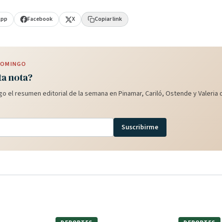
App
Facebook
X
Copiar link
 DOMINGO
ta nota?
o el resumen editorial de la semana en Pinamar, Cariló, Ostende y Valeria d
Suscribirme