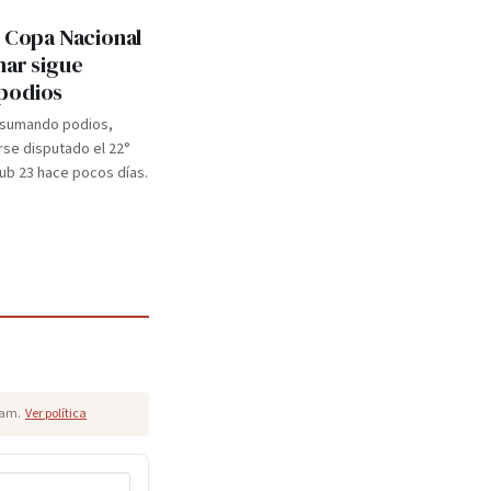
: Copa Nacional
mar sigue
podios
 sumando podios,
se disputado el 22°
b 23 hace pocos días.
pam.
Ver política