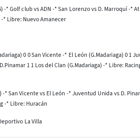
 -* Golf club vs ADN -* San Lorenzo vs D. Marroquí -* At
ia -* Libre: Nuevo Amanecer
adariaga) 0 0 San Vicente -* El León (G.Madariaga) 0 1 J
D.Pinamar 1 1 Los del Clan (G.Madariaga) -* Libre: Racin
) -* San Vicente vs El León -* Juventud Unida vs D. Pina
g -* Libre: Huracán
Deportivo La Villa