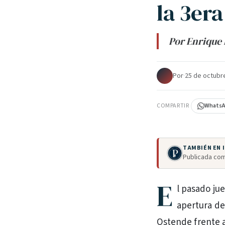
la 3era
Por Enrique 
Por
·
25 de octubr
COMPARTIR
Whats
TAMBIÉN EN
Publicada com
E
l pasado ju
apertura de
Ostende frente a