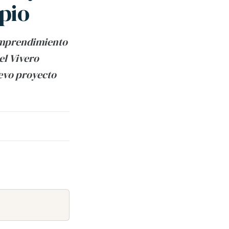
pio
emprendimiento
el Vivero
uevo proyecto