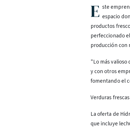
E
ste emprend
espacio don
productos fresco
perfeccionado el
producción con n
"Lo más valioso
y con otros emp
fomentando el co
Verduras frescas
La oferta de Hid
que incluye lech