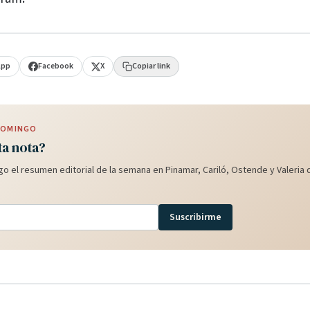
App
Facebook
X
Copiar link
 DOMINGO
ta nota?
o el resumen editorial de la semana en Pinamar, Cariló, Ostende y Valeria d
Suscribirme