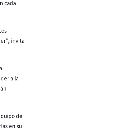
en cada
Los
r", invita
a
der a la
rán
equipo de
las en su