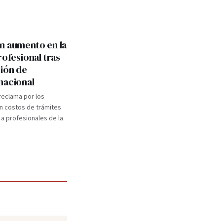
n aumento en la
rofesional tras
ión de
nacional
 reclama por los
n costos de trámites
 a profesionales de la