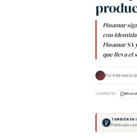
produc
Pinamar sig
con identida
Pinamar SA y
que lleva el
Por
·
6 de marzo d
COMPARTIR
Whats
TAMBIÉN EN
Publicada com