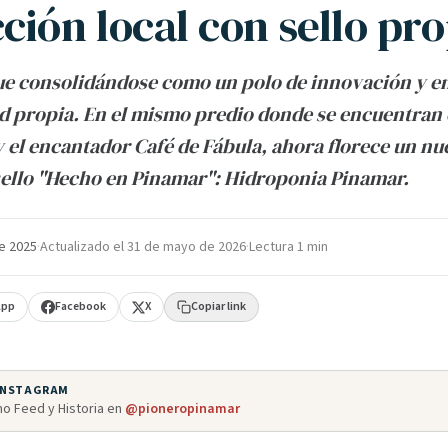
ción local con sello pro
ue consolidándose como un polo de innovación y 
d propia. En el mismo predio donde se encuentran 
 el encantador Café de Fábula, ahora florece un n
 sello "Hecho en Pinamar": Hidroponia Pinamar.
e 2025
·
Actualizado el
31 de mayo de 2026
·
Lectura 1 min
App
Facebook
X
Copiar link
 INSTAGRAM
o Feed y Historia en
@pioneropinamar