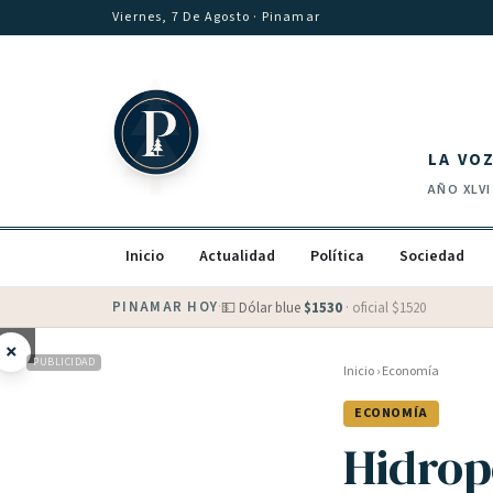
Saltar al contenido
Viernes, 7 De Agosto
· Pinamar
LA VO
AÑO
XLVI
Inicio
Actualidad
Política
Sociedad
PINAMAR HOY
·
💵 Dólar blue
$
1530
· oficial $
1520
×
PUBLICIDAD
Inicio
›
Economía
ECONOMÍA
Hidrop