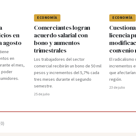
ECONOMÍA
ECONOMÍA
a
Comerciantes logran
Cuestiona
icios en
acuerdo salarial con
licencia p
a agosto
bono y aumentos
modificac
trimestrales
convenio 
ntiene
ntos en
Los trabajadores del sector
El radicalismo
rante el mes,
comercial recibirán un bono de 50 mil
incrementos e
l poder
pesos y incrementos del 5,7% cada
que afectarían
nsumidores.
tres meses durante el segundo
región.
semestre.
23 de julio
25 de julio
(
0
)