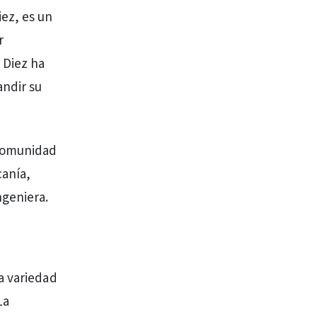
ez, es un
r
 Diez ha
andir su
 comunidad
anía,
ngeniera.
a variedad
La