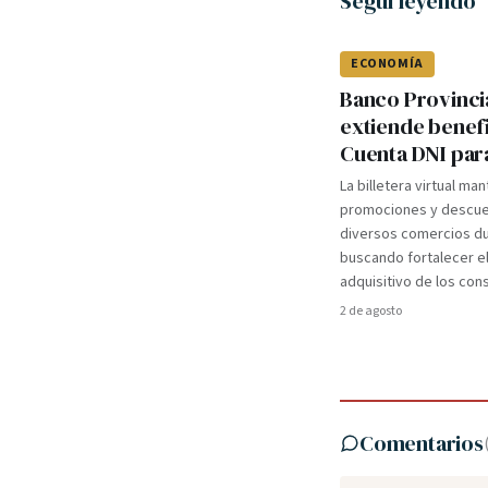
Seguí leyendo
ECONOMÍA
Banco Provinci
extiende benef
Cuenta DNI par
La billetera virtual ma
promociones y descue
diversos comercios du
buscando fortalecer e
adquisitivo de los co
2 de agosto
Comentarios