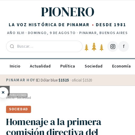
Saltar al contenido
PIONERO
LA VOZ HISTÓRICA DE PINAMAR
DESDE 1981
AÑO
XLVI
·
DOMINGO, 9 DE AGOSTO
· PINAMAR, BUENOS AIRES
f
Inicio
Actualidad
Política
Sociedad
Economía
PINAMAR HOY
·
💵 Dólar blue
$
1525
· oficial $
1520
×
PUBLICIDAD
Inicio
›
Sociedad
SOCIEDAD
Homenaje a la primera
comisión directiva del