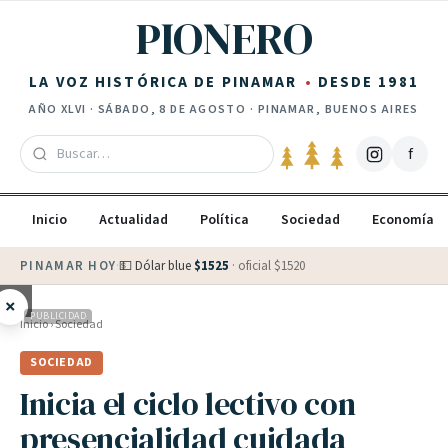
Saltar al contenido
PIONERO
LA VOZ HISTÓRICA DE PINAMAR
DESDE 1981
AÑO
XLVI
·
SÁBADO, 8 DE AGOSTO
· PINAMAR, BUENOS AIRES
f
Inicio
Actualidad
Política
Sociedad
Economía
PINAMAR HOY
·
💵 Dólar blue
$
1525
· oficial $
1520
×
PUBLICIDAD
Inicio
›
Sociedad
SOCIEDAD
Inicia el ciclo lectivo con
presencialidad cuidada