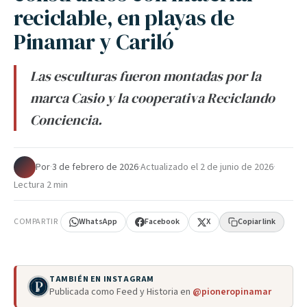
reciclable, en playas de
Pinamar y Cariló
Las esculturas fueron montadas por la
marca Casio y la cooperativa Reciclando
Conciencia.
Por
·
3 de febrero de 2026
·
Actualizado el
2 de junio de 2026
·
Lectura 2 min
COMPARTIR
WhatsApp
Facebook
X
Copiar link
TAMBIÉN EN INSTAGRAM
Publicada como Feed y Historia en
@pioneropinamar