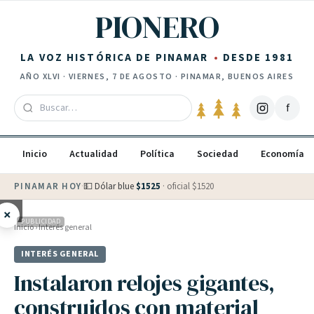
Saltar al contenido
PIONERO
LA VOZ HISTÓRICA DE PINAMAR
DESDE 1981
AÑO
XLVI
·
VIERNES, 7 DE AGOSTO
· PINAMAR, BUENOS AIRES
f
Inicio
Actualidad
Política
Sociedad
Economía
PINAMAR HOY
·
💵 Dólar blue
$
1525
· oficial $
1520
×
PUBLICIDAD
Inicio
›
Interés general
INTERÉS GENERAL
Instalaron relojes gigantes,
construidos con material