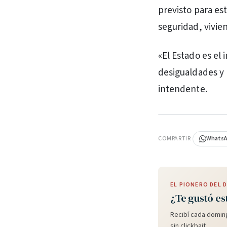
previsto para es
seguridad, vivien
«El Estado es el
desigualdades y 
intendente.
PUBLICIDAD
COMPARTIR
Whats
EL PIONERO DEL
¿Te gustó es
Recibí cada doming
sin clickbait.