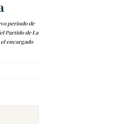
a
evo periodo de
l Partido de La
e el encargado