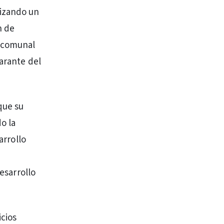
lizando un
n de
e comunal
garante del
que su
o la
arrollo
desarrollo
icios