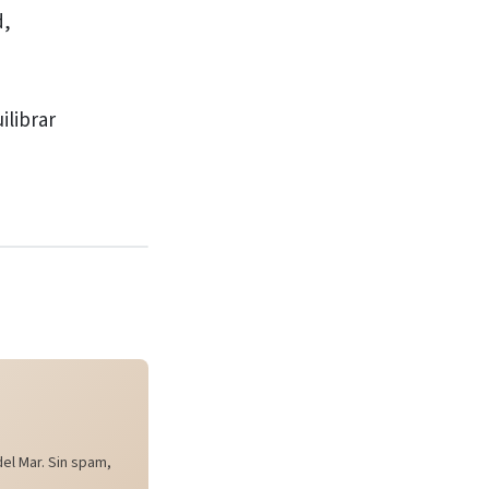
d,
ilibrar
el Mar. Sin spam,