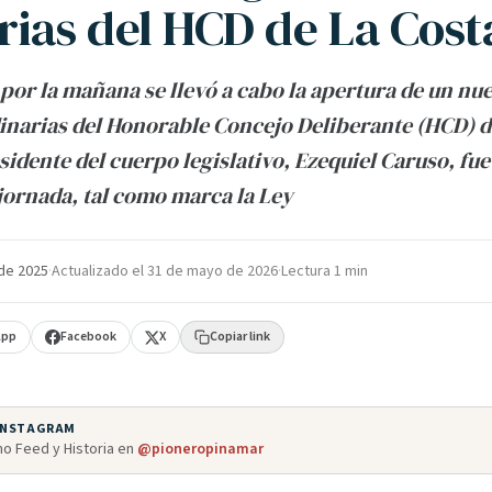
rias del HCD de La Cost
 por la mañana se llevó a cabo la apertura de un nu
inarias del Honorable Concejo Deliberante (HCD) de
esidente del cuerpo legislativo, Ezequiel Caruso, fu
 jornada, tal como marca la Ley
de 2025
·
Actualizado el
31 de mayo de 2026
·
Lectura 1 min
App
Facebook
X
Copiar link
 INSTAGRAM
o Feed y Historia en
@pioneropinamar