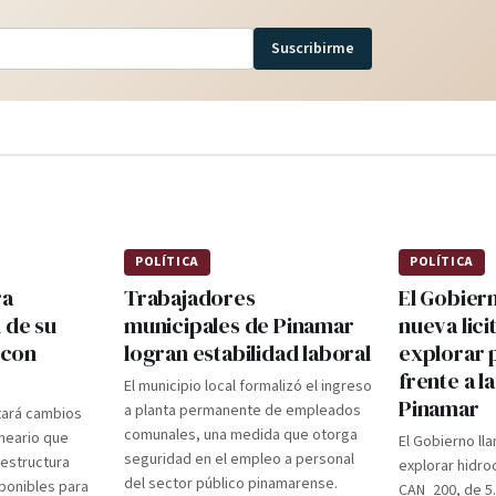
Suscribirme
POLÍTICA
POLÍTICA
ra
Trabajadores
El Gobier
 de su
municipales de Pinamar
nueva lici
 con
logran estabilidad laboral
explorar 
frente a l
El municipio local formalizó el ingreso
Pinamar
a planta permanente de empleados
tará cambios
comunales, una medida que otorga
lneario que
El Gobierno lla
seguridad en el empleo a personal
aestructura
explorar hidro
del sector público pinamarense.
ponibles para
CAN_200, de 5