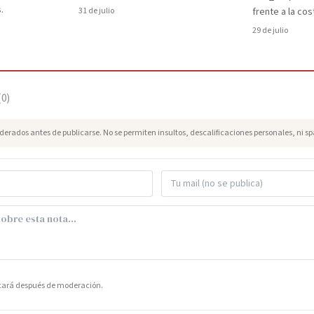
.
31 de julio
frente a la cos
29 de julio
(
0
)
erados antes de publicarse. No se permiten insultos, descalificaciones personales, ni s
icará después de moderación.