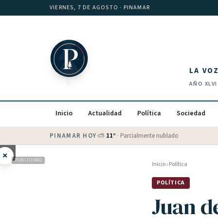
Saltar al contenido
VIERNES, 7 DE AGOSTO
· PINAMAR
LA VO
AÑO
XLVI
Inicio
Actualidad
Política
Sociedad
PINAMAR HOY
·
💵 Dólar blue
$
1525
· oficial $
1520
×
PUBLICIDAD
Inicio
›
Política
POLÍTICA
Juan d