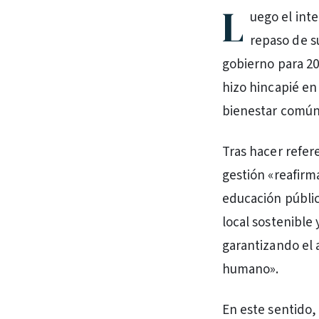
L
uego el int
repaso de s
gobierno para 20
hizo hincapié en
bienestar común
Tras hacer refer
gestión «reafirm
educación pública
local sostenible 
garantizando el a
humano».
En este sentido,