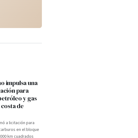
no impulsa una
tación para
petróleo y gas
a costa de
mó a licitación para
carburos en el bloque
.000 km cuadrados