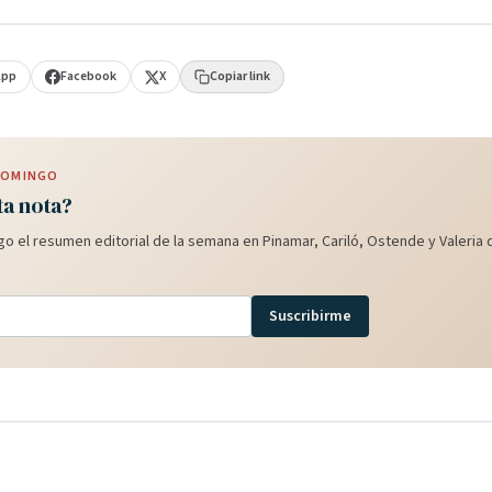
App
Facebook
X
Copiar link
 DOMINGO
ta nota?
o el resumen editorial de la semana en Pinamar, Cariló, Ostende y Valeria d
Suscribirme