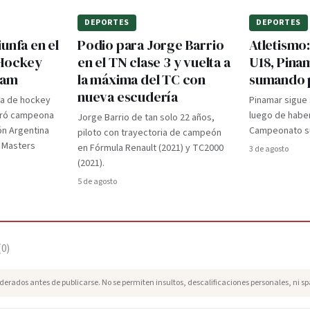
DEPORTES
DEPORTES
unfa en el
Podio para Jorge Barrio
Atletismo
 Hockey
en el TN clase 3 y vuelta a
U18, Pina
dam
la máxima del TC con
sumando 
nueva escudería
ra de hockey
Pinamar sigue
gró campeona
luego de haber
Jorge Barrio de tan solo 22 años,
ón Argentina
Campeonato su
piloto con trayectoria de campeón
d Masters
en Fórmula Renault (2021) y TC2000
3 de agosto
(2021).
5 de agosto
(
0
)
erados antes de publicarse. No se permiten insultos, descalificaciones personales, ni s