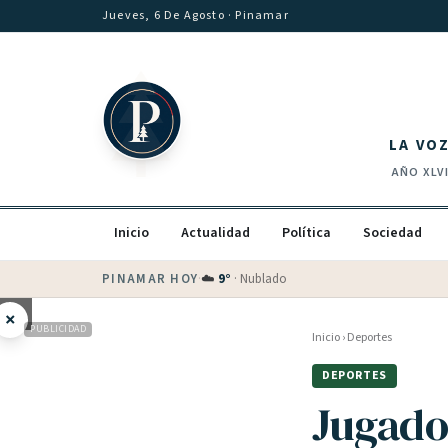
Saltar al contenido
Jueves, 6 De Agosto
· Pinamar
LA VO
AÑO
XLV
Inicio
Actualidad
Política
Sociedad
PINAMAR HOY
·
💵 Dólar blue
$
1530
· oficial $
1520
×
PUBLICIDAD
Inicio
›
Deportes
DEPORTES
Jugado