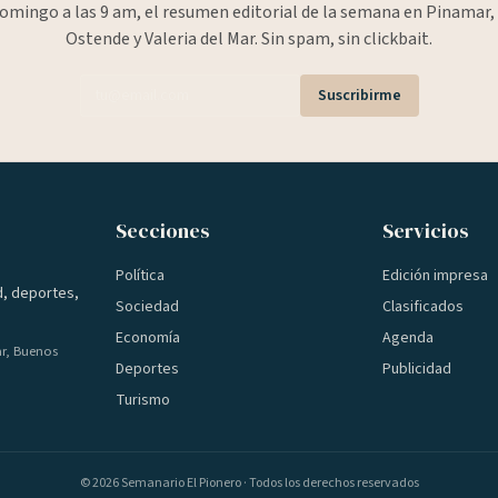
omingo a las 9 am, el resumen editorial de la semana en Pinamar, 
Ostende y Valeria del Mar. Sin spam, sin clickbait.
Suscribirme
Secciones
Servicios
Política
Edición impresa
d, deportes,
Sociedad
Clasificados
Economía
Agenda
ar, Buenos
Deportes
Publicidad
Turismo
©
2026
Semanario El Pionero · Todos los derechos reservados