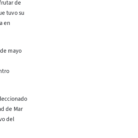
frutar de
ue tuvo su
ra en
8 de mayo
ntro
Seleccionado
dad de Mar
vo del