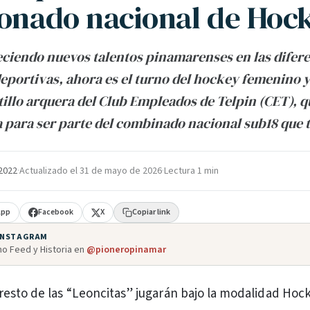
ionado nacional de Hoc
ciendo nuevos talentos pinamarenses en las difer
deportivas, ahora es el turno del hockey femenino y
tillo arquera del Club Empleados de Telpin (CET), q
 para ser parte del combinado nacional sub18 que 
 2022
·
Actualizado el
31 de mayo de 2026
·
Lectura 1 min
App
Facebook
X
Copiar link
 INSTAGRAM
o Feed y Historia en
@pioneropinamar
l resto de las “Leoncitas” jugarán bajo la modalidad Hoc