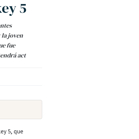
key 5
entes
 la joven
ue fue
tendrá act
key 5, que