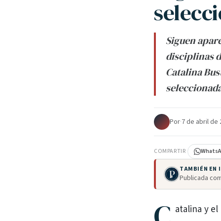
selecc
Siguen apare
disciplinas 
Catalina Bus
seleccionada
Por
·
7 de abril de
COMPARTIR
Whats
TAMBIÉN EN
Publicada com
C
atalina y e