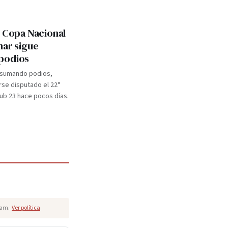
: Copa Nacional
mar sigue
podios
 sumando podios,
se disputado el 22°
b 23 hace pocos días.
pam.
Ver política