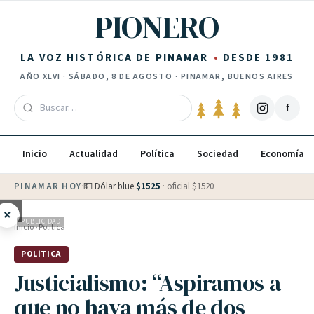
Saltar al contenido
PIONERO
LA VOZ HISTÓRICA DE PINAMAR
DESDE 1981
AÑO
XLVI
·
SÁBADO, 8 DE AGOSTO
· PINAMAR, BUENOS AIRES
f
Inicio
Actualidad
Política
Sociedad
Economía
PINAMAR HOY
·
💵 Dólar blue
$
1525
· oficial $
1520
×
PUBLICIDAD
Inicio
›
Política
POLÍTICA
Justicialismo: “Aspiramos a
que no haya más de dos