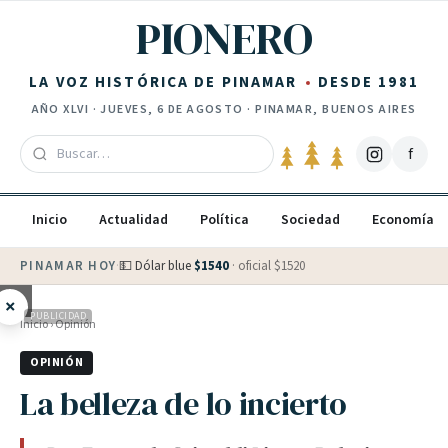
Saltar al contenido
PIONERO
LA VOZ HISTÓRICA DE PINAMAR
DESDE 1981
AÑO
XLVI
·
JUEVES, 6 DE AGOSTO
· PINAMAR, BUENOS AIRES
f
Inicio
Actualidad
Política
Sociedad
Economía
PINAMAR HOY
·
💵 Dólar blue
$
1540
· oficial $
1520
×
PUBLICIDAD
Inicio
›
Opinión
OPINIÓN
La belleza de lo incierto