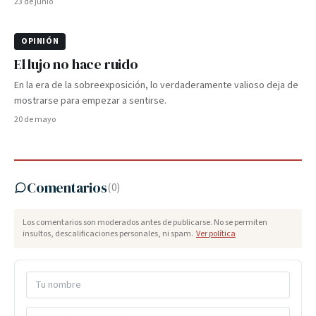
23 de junio
OPINIÓN
El lujo no hace ruido
En la era de la sobreexposición, lo verdaderamente valioso deja de
mostrarse para empezar a sentirse.
20 de mayo
Comentarios
(
0
)
Los comentarios son moderados antes de publicarse. No se permiten
insultos, descalificaciones personales, ni spam.
Ver política