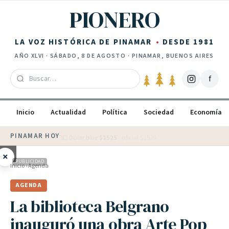
Saltar al contenido
PIONERO
LA VOZ HISTÓRICA DE PINAMAR
DESDE 1981
AÑO
XLVI
·
SÁBADO, 8 DE AGOSTO
· PINAMAR, BUENOS AIRES
f
Inicio
Actualidad
Política
Sociedad
Economía
PINAMAR HOY
·
💵 Dólar blue
$
1525
· oficial $
1520
×
PUBLICIDAD
Inicio
›
Agenda
AGENDA
La biblioteca Belgrano
inauguró una obra Arte Pop