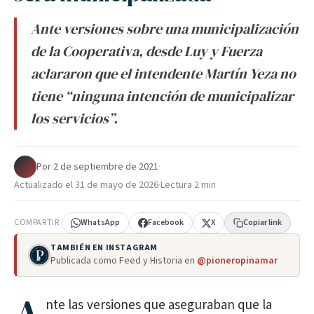
Ante versiones sobre una municipalización
de la Cooperativa, desde Luy y Fuerza
aclararon que el intendente Martín Yeza no
tiene “ninguna intención de municipalizar
los servicios”.
Por
·
2 de septiembre de 2021
·
Actualizado el
31 de mayo de 2026
·
Lectura 2 min
COMPARTIR
WhatsApp
Facebook
X
Copiar link
TAMBIÉN EN INSTAGRAM
Publicada como Feed y Historia en
@pioneropinamar
nte las versiones que aseguraban que la