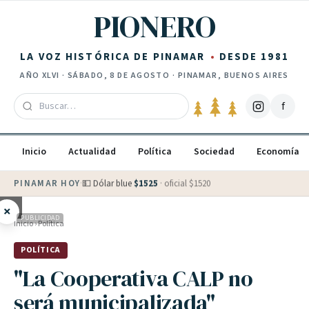
Saltar al contenido
PIONERO
LA VOZ HISTÓRICA DE PINAMAR
DESDE 1981
AÑO
XLVI
·
SÁBADO, 8 DE AGOSTO
· PINAMAR, BUENOS AIRES
f
Inicio
Actualidad
Política
Sociedad
Economía
PINAMAR HOY
·
💵 Dólar blue
$
1525
· oficial $
1520
×
PUBLICIDAD
Inicio
›
Política
POLÍTICA
"La Cooperativa CALP no
será municipalizada"