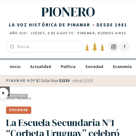
Saltar al contenido
PIONERO
LA VOZ HISTÓRICA DE PINAMAR
DESDE 1981
AÑO
XLVI
·
JUEVES, 6 DE AGOSTO
· PINAMAR, BUENOS AIRES
f
Inicio
Actualidad
Política
Sociedad
Economía
PINAMAR HOY
·
💵 Dólar blue
$
1530
· oficial $
1520
×
PUBLICIDAD
Inicio
›
Sociedad
SOCIEDAD
La Escuela Secundaria N°1
“Corbeta Uruguay” celebró