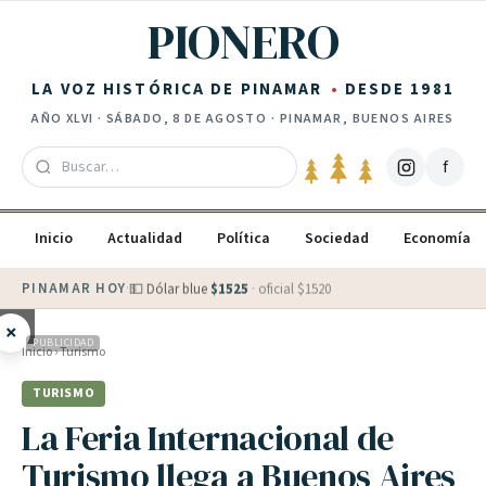
Saltar al contenido
PIONERO
LA VOZ HISTÓRICA DE PINAMAR
DESDE 1981
AÑO
XLVI
·
SÁBADO, 8 DE AGOSTO
· PINAMAR, BUENOS AIRES
f
Inicio
Actualidad
Política
Sociedad
Economía
PINAMAR HOY
·
💵 Dólar blue
$
1525
· oficial $
1520
×
PUBLICIDAD
Inicio
›
Turismo
TURISMO
La Feria Internacional de
Turismo llega a Buenos Aires