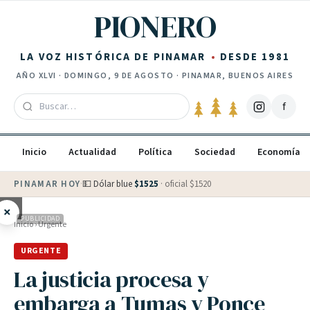
Saltar al contenido
PIONERO
LA VOZ HISTÓRICA DE PINAMAR
DESDE 1981
AÑO
XLVI
·
DOMINGO, 9 DE AGOSTO
· PINAMAR, BUENOS AIRES
f
Inicio
Actualidad
Política
Sociedad
Economía
PINAMAR HOY
·
💵 Dólar blue
$
1525
· oficial $
1520
×
PUBLICIDAD
Inicio
›
Urgente
URGENTE
La justicia procesa y
embarga a Tumas y Ponce