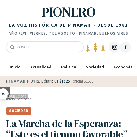
Saltar al contenido
PIONERO
LA VOZ HISTÓRICA DE PINAMAR
DESDE 1981
AÑO
XLVI
·
VIERNES, 7 DE AGOSTO
· PINAMAR, BUENOS AIRES
f
Inicio
Actualidad
Política
Sociedad
Economía
PINAMAR HOY
·
💵 Dólar blue
$
1525
· oficial $
1520
×
PUBLICIDAD
Inicio
›
Sociedad
SOCIEDAD
La Marcha de la Esperanza:
“Este es el tiempo favorable”