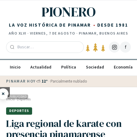
Saltar al contenido
PIONERO
LA VOZ HISTÓRICA DE PINAMAR
DESDE 1981
AÑO
XLVI
·
VIERNES, 7 DE AGOSTO
· PINAMAR, BUENOS AIRES
f
Inicio
Actualidad
Política
Sociedad
Economía
PINAMAR HOY
·
⛅
12
°
·
Parcialmente nublado
×
PUBLICIDAD
Inicio
›
Deportes
DEPORTES
Liga regional de karate con
presencia pinamarense